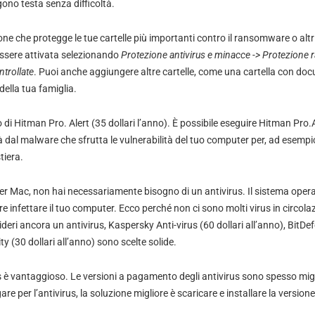
ngono testa senza difficoltà.
one
che protegge le tue cartelle più importanti contro il ransomware o alt
ssere attivata selezionando
Protezione antivirus e minacce -> Protezione
ntrollate
. Puoi anche aggiungere altre cartelle, come una cartella con doc
ella tua famiglia.
o di
Hitman Pro. Alert
(35 dollari l’anno). È possibile eseguire Hitman Pro.
à dal malware che sfrutta le vulnerabilità del tuo computer per, ad esempio
tiera.
r Mac, non hai necessariamente bisogno di un antivirus. Il sistema oper
are infettare il tuo computer. Ecco perché non ci sono molti virus in circola
ideri ancora un antivirus, Kaspersky Anti-virus (60 dollari all’anno), BitDef
ty
(30 dollari all’anno) sono scelte solide.
s è vantaggioso. Le versioni a pagamento degli antivirus sono spesso migli
are per l’antivirus, la soluzione migliore è scaricare e installare la version