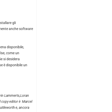
tallare gli
mente anche software
ena disponibile,
false, come un
e si desidera
se è disponibile un
vin Lammerts
,
Loran
Il copy editor è
Marcel
uttleworth
e, ancora