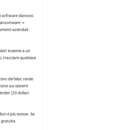
ri software dannosi.
 ransomware ->
umenti aziendali
Alert insieme a un
, tracciare qualsiasi
ativo del Mac rende
zione sui sistemi
ender (20 dollari
ori e più estese. Se
e gratuita