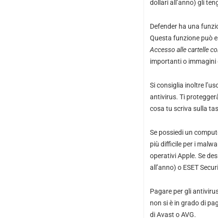
dollari all’anno) gli te
Defender ha una
funzi
Questa funzione può e
Accesso alle cartelle co
importanti o immagini d
Si consiglia inoltre l’us
antivirus. Ti protegger
cosa tu scriva sulla tas
Se possiedi un compute
più difficile per i malw
operativi Apple. Se des
all’anno) o
ESET Securi
Pagare per gli antiviru
non si è in grado di pag
di
Avast
o
AVG
.