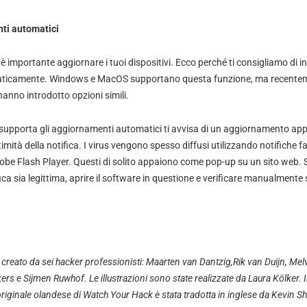
nti automatici
è importante aggiornare i tuoi dispositivi. Ecco perché ti consigliamo di ins
ticamente. Windows e MacOS supportano questa funzione, ma recente
nno introdotto opzioni simili.
 supporta gli aggiornamenti automatici ti avvisa di un aggiornamento app
timità della notifica. I virus vengono spesso diffusi utilizzando notifiche 
e Flash Player. Questi di solito appaiono come pop-up su un sito web. S
fica sia legittima, aprire il software in questione e verificare manualmente 
creato da sei hacker professionisti:
Maarten van Dantzig
,
Rik van Duijn,
Mel
ers
e
Sijmen Ruwhof
. Le illustrazioni sono state realizzate da
Laura Kölker
. 
originale olandese di Watch Your Hack è stata tradotta in inglese da
Kevin Sh