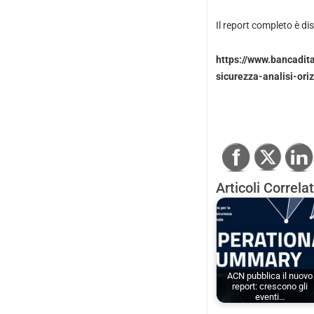
Il report completo è dis
https://www.bancadita
sicurezza-analisi-or
Articoli Correlat
ACN pubblica il nuovo
report: crescono gli
eventi…