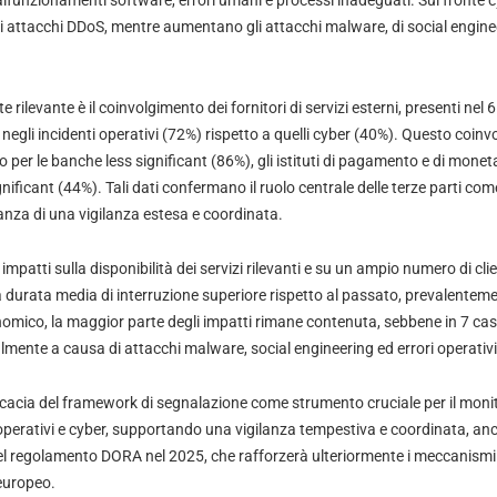
funzionamenti software, errori umani e processi inadeguati. Sul fronte c
i attacchi DDoS, mentre aumentano gli attacchi malware, di social engine
rilevante è il coinvolgimento dei fornitori di servizi esterni, presenti nel 
egli incidenti operativi (72%) rispetto a quelli cyber (40%). Questo coinv
 per le banche less significant (86%), gli istituti di pagamento e di monet
nificant (44%). Tali dati confermano il ruolo centrale delle terze parti come
anza di una vigilanza estesa e coordinata.
impatti sulla disponibilità dei servizi rilevanti e su un ampio numero di clie
 durata media di interruzione superiore rispetto al passato, prevalentemen
nomico, la maggior parte degli impatti rimane contenuta, sebbene in 7 casi g
palmente a causa di attacchi malware, social engineering ed errori operativi
ficacia del framework di segnalazione come strumento cruciale per il moni
operativi e cyber, supportando una vigilanza tempestiva e coordinata, anc
 del regolamento DORA nel 2025, che rafforzerà ulteriormente i meccanismi
 europeo.