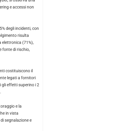
yber, si osserva una
ering e accessi non
65% degli incidenti, con
olgimento risulta
a elettronica (71%),
 fonte di rischio,
nti costituiscono il
te legati a fornitori
li effetti superino i 2
.
toraggio e la
he in vista
 di segnalazione e