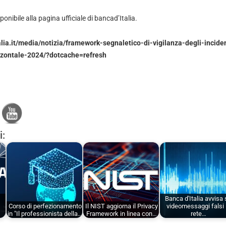
ponibile alla pagina ufficiale di bancad’Italia.
lia.it/media/notizia/framework-segnaletico-di-vigilanza-degli-inciden
izzontale-2024/?dotcache=refresh
i:
Banca d'Italia avvisa
Corso di perfezionamento
Il NIST aggiorna il Privacy
videomessaggi falsi 
in "Il professionista della…
Framework in linea con…
rete…