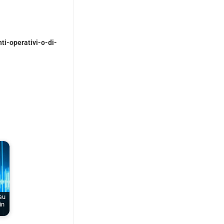
ti-operativi-o-di-
 su
in