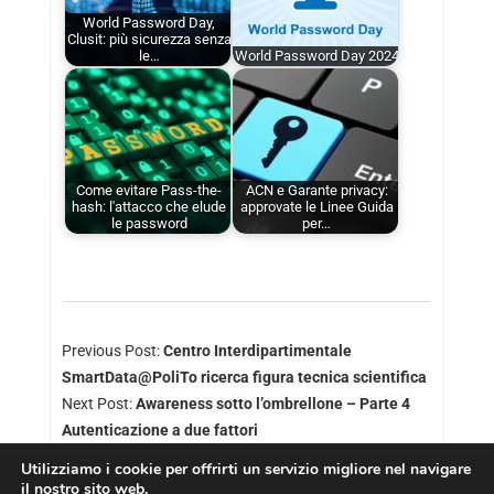
World Password Day,
Clusit: più sicurezza senza
le…
World Password Day 2024
Come evitare Pass-the-
ACN e Garante privacy:
hash: l'attacco che elude
approvate le Linee Guida
le password
per…
Previous Post:
Centro Interdipartimentale
SmartData@PoliTo ricerca figura tecnica scientifica
Next Post:
Awareness sotto l’ombrellone – Parte 4
Autenticazione a due fattori
Utilizziamo i cookie per offrirti un servizio migliore nel navigare
il nostro sito web.