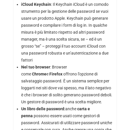
iCloud Keychain
: Il Keychain iCloud è un comodo
strumento per la gestione delle password se vuoi
usare un prodotto Apple. Keychain può generare
password e compilare i form di log in. In qualche
misura è più limitato rispetto ad altri password
manager, ma è una scelta sicura, se – ed è un
grosso “se” – proteggi il tuo account iCloud con
una password robusta e un’autenticazione a due
fattori
Nel tuo browser
: Browser
come
Chrome
e
Firefox
offrono l’opzione di
salvataggio password. È un sistema semplice per
loggarti nei siti dove vai spesso, ma il lato negativo
è che i browser di solito generano password deboli.
Un gestore di password è una scelta migliore.
Un libro delle password:
anche
carta e
penna
possono essere usati come gestori di
password. Assicurati di utilizzare password uniche
e conservale con cura. Anche creare una copia che