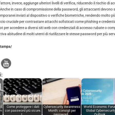
ttore, invece, aggiunge ulteriori livelli di verifica, riducendo il rischio di 
 Anche in caso di compromissione della password, gli attaccanti devono s
emporanei inviati al dispositivo o verifiche biometriche, rendendo molto più 
cio cruciale per contrastare attacchi sofisticati come phishing e credentia
 bot per accedere a diversi siti web con credenziali di accesso rubate o c
iva abitudine di molti utenti di riutilizzare le stesse password per più serv
-stampa/
i:
Come proteggere i dati
Cybersecurity Awareness
World Economic Foru
um
con password più sicure.
Month: consigli per
Global Cybersecurit
I…
password…
Outlook…