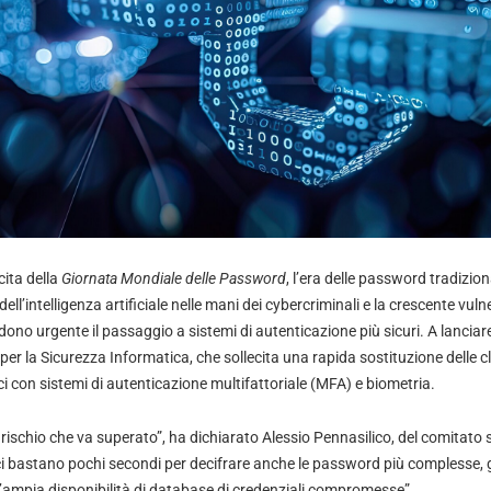
cita della
Giornata Mondiale delle Password
, l’era delle password tradizion
l’intelligenza artificiale nelle mani dei cybercriminali e la crescente vulne
no urgente il passaggio a sistemi di autenticazione più sicuri. A lanciare 
 per la Sicurezza Informatica, che sollecita una rapida sostituzione delle
ci con sistemi di autenticazione multifattoriale (MFA) e biometria.
schio che va superato”, ha dichiarato Alessio Pennasilico, del comitato sci
ci bastano pochi secondi per decifrare anche le password più complesse, gra
l’ampia disponibilità di database di credenziali compromesse”.