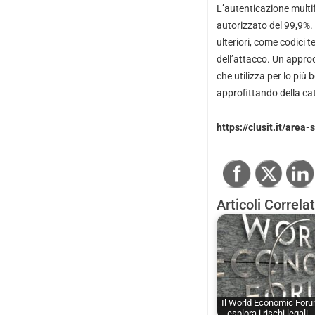
L’autenticazione multifa
autorizzato del 99,9%.
ulteriori, come codici t
dell’attacco. Un approc
che utilizza per lo più
approfittando della catt
https://clusit.it/area
Articoli Correlat
Il World Economic For
esplora i rischi legali…