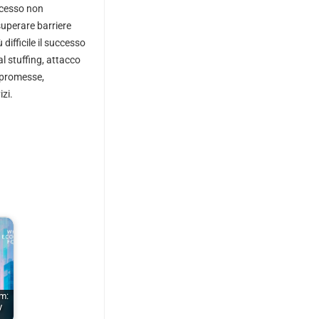
accesso non
uperare barriere
difficile il successo
l stuffing, attacco
ompromesse,
izi.
m:
y