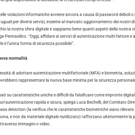
elle violazioni informatiche avviene ancora a causa di password deboli o riu
uguali per diversi servizi, insieme al mancato aggiornamento dei nostri di
hio la nostra sfera digitale e sappiamo bene quanti aspetti della nostra v
e Pennasilico. “Oggi, affidare ai servizi di autenticazione multi-fattore e a
le è l’unica forma di sicurezza possibile”.
uova normalità
cessità di adottare autenticazione multifattoriale (MFA) e biometria, soluzio
ovrebbero rappresentare la nuova base minima per la sicurezza personale
sati su caratteristiche uniche e difficili da falsificare come impronte digit
un’autenticazione rapida e sicura, spiega Luca Bechelli, del Comitato Dirett
ness detection (la verifica che le caratteristiche biometriche siano rilevate
ona, e non da materiale digitale riutilizzato) rafforzano ulteriormente l
 attraverso immagini o video.