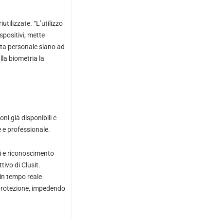
tilizzate. “L’utilizzo
spositivi, mette
ita personale siano ad
lla biometria la
ni già disponibili e
 e professionale.
ali e riconoscimento
ivo di Clusit.
 in tempo reale
a protezione, impedendo