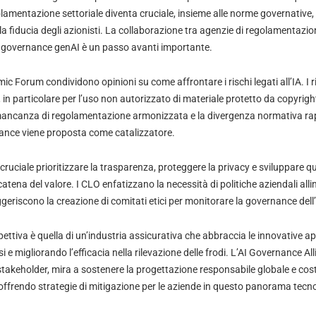
lamentazione settoriale diventa cruciale, insieme alle norme governative,
e la fiducia degli azionisti. La collaborazione tra agenzie di regolamentazio
i governance genAI è un passo avanti importante.
c Forum condividono opinioni su come affrontare i rischi legati all’IA. I ri
 in particolare per l’uso non autorizzato di materiale protetto da copyrig
mancanza di regolamentazione armonizzata e la divergenza normativa rap
iance viene proposta come catalizzatore.
 cruciale prioritizzare la trasparenza, proteggere la privacy e sviluppare qu
catena del valore. I CLO enfatizzano la necessità di politiche aziendali all
geriscono la creazione di comitati etici per monitorare la governance dell’
pettiva è quella di un’industria assicurativa che abbraccia le innovative app
i e migliorando l’efficacia nella rilevazione delle frodi. L’AI Governance A
stakeholder, mira a sostenere la progettazione responsabile globale e costr
, offrendo strategie di mitigazione per le aziende in questo panorama tecn