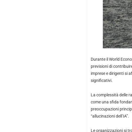
Durante il World Econom
previsioni di contribui
imprese e dirigenti si a
significativi.
La complessità delle ra
come una sfida fondame
preoccupazioni principa
“allucinazioni dell’IA”.
Le organizzazioni si t