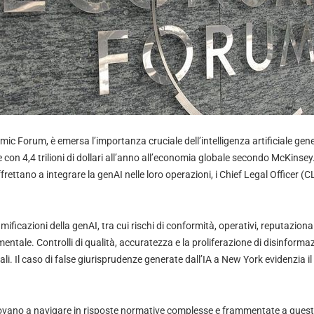
ic Forum, è emersa l’importanza cruciale dell’intelligenza artificiale gen
re con 4,4 trilioni di dollari all’anno all’economia globale secondo McKinsey
ffrettano a integrare la genAI nelle loro operazioni, i Chief Legal Officer (
mificazioni della genAI, tra cui rischi di conformità, operativi, reputaziona
ntale. Controlli di qualità, accuratezza e la proliferazione di disinform
li. Il caso di false giurisprudenze generate dall’IA a New York evidenzia i
rovano a navigare in risposte normative complesse e frammentate a quest