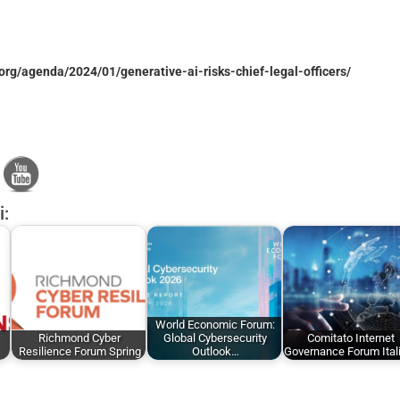
rg/agenda/2024/01/generative-ai-risks-chief-legal-officers/
i:
World Economic Forum:
Richmond Cyber
Global Cybersecurity
Comitato Internet
Resilience Forum Spring
Outlook…
Governance Forum Ital