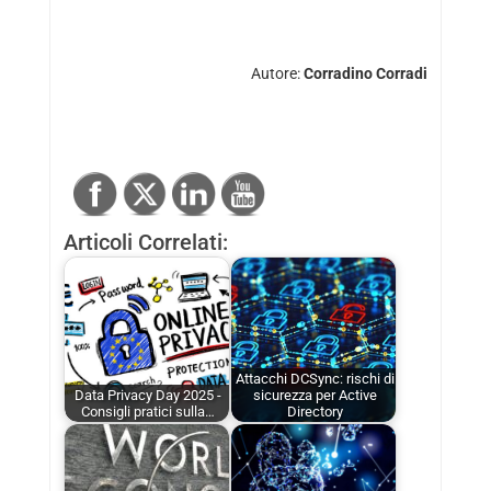
Autore:
Corradino Corradi
Articoli Correlati:
Attacchi DCSync: rischi di
Data Privacy Day 2025 -
sicurezza per Active
Consigli pratici sulla…
Directory