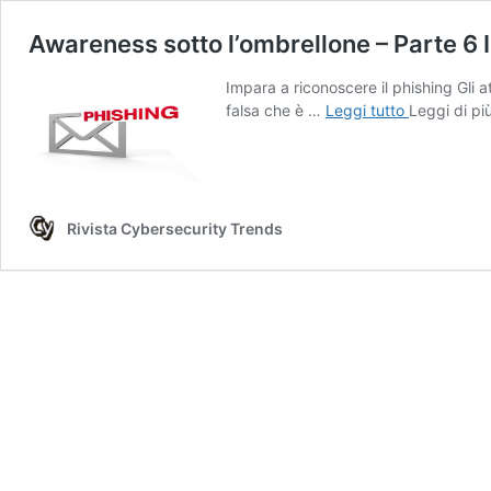
Awareness sotto l’ombrellone – Parte 6 I
Impara a riconoscere il phishing Gli a
Awareness
falsa che è …
Leggi tutto
Leggi di pi
sotto
l’ombrellon
–
Parte
6
Rivista Cybersecurity Trends
Il
Phishing