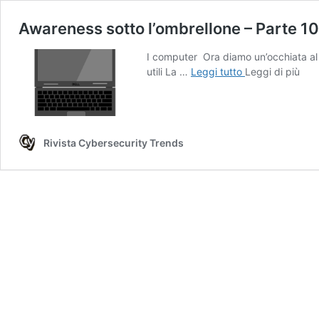
Awareness sotto l’ombrellone – Parte 1
I computer Ora diamo un’occhiata al d
Awareness
utili La …
Leggi tutto
Leggi di più
sotto
l’ombrellone
–
Parte
Rivista Cybersecurity Trends
10
I
Computer