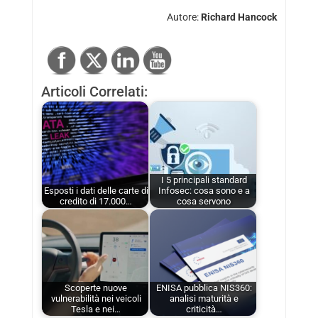
Autore:
Richard Hancock
Articoli Correlati:
I 5 principali standard
Esposti i dati delle carte di
Infosec: cosa sono e a
credito di 17.000…
cosa servono
Scoperte nuove
ENISA pubblica NIS360:
vulnerabilità nei veicoli
analisi maturità e
Tesla e nei…
criticità…