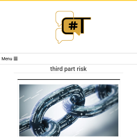
RIVISTA
Menu
CYBERSECURI
third part risk
TRENDS