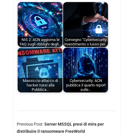
NIS 2: ACN aggiorna le
Convegno "Cybersecurity:
FAQ sugli obblighi degli…
investimento o lusso per…
Massiccio attacco di
Cybersecurity: ACN
hacker russi alla
pubblica il quarto report
Pubblica…
sulle…
Previous Post:
Server MSSQL presi di mira per
distribuire il ransomware FreeWorld