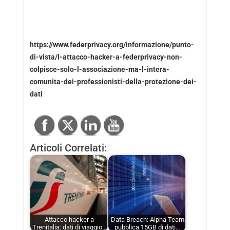
https://www.federprivacy.org/informazione/punto-
di-vista/l-attacco-hacker-a-federprivacy-non-
colpisce-solo-l-associazione-ma-l-intera-
comunita-dei-professionisti-della-protezione-dei-
dati
Articoli Correlati:
Attacco hacker a
Data Breach: Alpha Team
Trenitalia: dati di viaggio…
pubblica 15GB di dati…