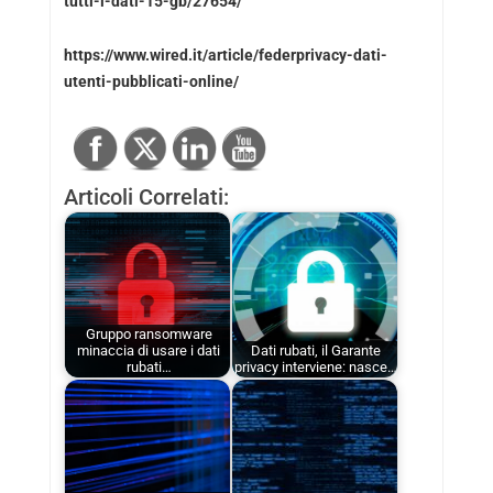
tutti-i-dati-15-gb/27654/
https://www.wired.it/article/federprivacy-dati-
utenti-pubblicati-online/
Articoli Correlati:
Gruppo ransomware
minaccia di usare i dati
Dati rubati, il Garante
rubati…
privacy interviene: nasce…