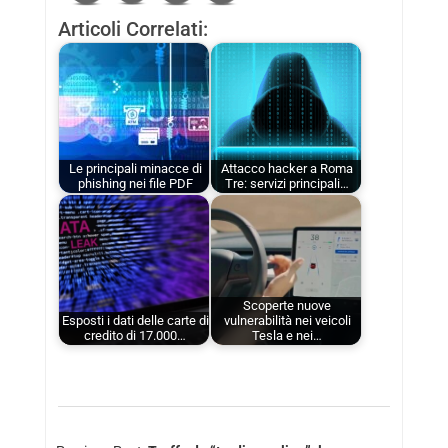
Articoli Correlati:
Le principali minacce di
Attacco hacker a Roma
phishing nei file PDF
Tre: servizi principali…
Scoperte nuove
Esposti i dati delle carte di
vulnerabilità nei veicoli
credito di 17.000…
Tesla e nei…