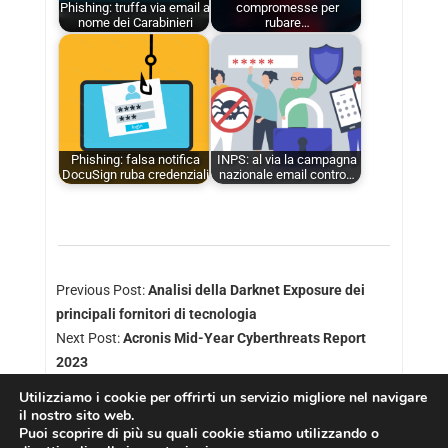
Phishing: truffa via email a
compromesse per
nome dei Carabinieri
rubare…
Phishing: falsa notifica
INPS: al via la campagna
DocuSign ruba credenziali
nazionale email contro…
Previous Post:
Analisi della Darknet Exposure dei
principali fornitori di tecnologia
Next Post:
Acronis Mid-Year Cyberthreats Report
2023
Utilizziamo i cookie per offrirti un servizio migliore nel navigare
il nostro sito web.
Puoi scoprire di più su quali cookie stiamo utilizzando o