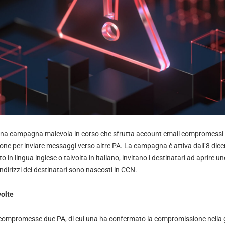
una campagna malevola in corso che sfrutta account email compromessi di
ne per inviare messaggi verso altre PA. La campagna è attiva dall’8 dice
in lingua inglese o talvolta in italiano, invitano i destinatari ad aprire un
 indirizzi dei destinatari sono nascosti in CCN.
olte
ompromesse due PA, di cui una ha confermato la compromissione nella gio