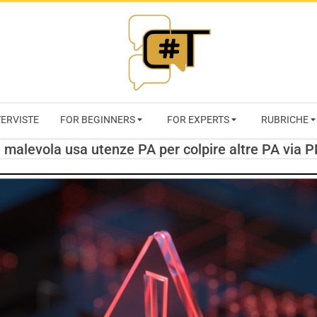
RIVISTA
TERVISTE
FOR BEGINNERS
FOR EXPERTS
RUBRICHE
CYBERSECURI
alevola usa utenze PA per colpire altre PA via 
TRENDS