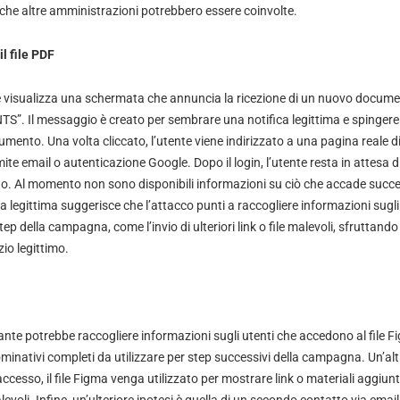
che altre amministrazioni potrebbero essere coinvolte.
l file PDF
te visualizza una schermata che annuncia la ricezione di un nuovo document
 Il messaggio è creato per sembrare una notifica legittima e spingere l’
ocumento. Una volta cliccato, l’utente viene indirizzato a una pagina reale d
mite email o autenticazione Google. Dopo il login, l’utente resta in attesa 
uto. Al momento non sono disponibili informazioni su ciò che accade succe
a legittima suggerisce che l’attacco punti a raccogliere informazioni sug
ep della campagna, come l’invio di ulteriori link o file malevoli, sfruttando
zio legittimo.
ante potrebbe raccogliere informazioni sugli utenti che accedono al file 
nominativi completi da utilizzare per step successivi della campagna. Un’altr
ccesso, il file Figma venga utilizzato per mostrare link o materiali aggiun
evoli. Infine, un’ulteriore ipotesi è quella di un secondo contatto via emai