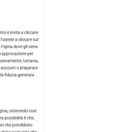
o e invita a cliccare
utente a cliccare sul
i Figma dove gli viene
di approvazione per
ssivamente, tuttavia,
li account o preparare
 la fiducia generata
Figma, ottenendo così
a possibilità è che,
tivi che potrebbero
l: dopo aver visto che