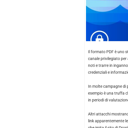
Il formato PDF è uno s
canale privilegiato per
noti e trarre in ingann
credenziali e informazi
In molte campagne di p
esempio è una truffa c
in periodi di valutazi
Altri attacchi mostrano
link apparentemente l
che imita il sito di Dro