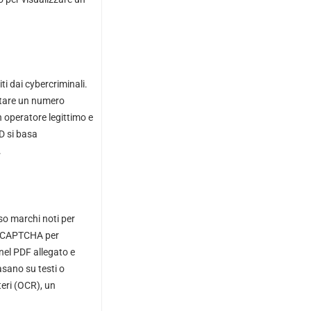
ti dai cybercriminali.
ttare un numero
n operatore legittimo e
AD si basa
.
rso marchi noti per
da CAPTCHA per
 nel PDF allegato e
basano su testi o
teri (OCR), un