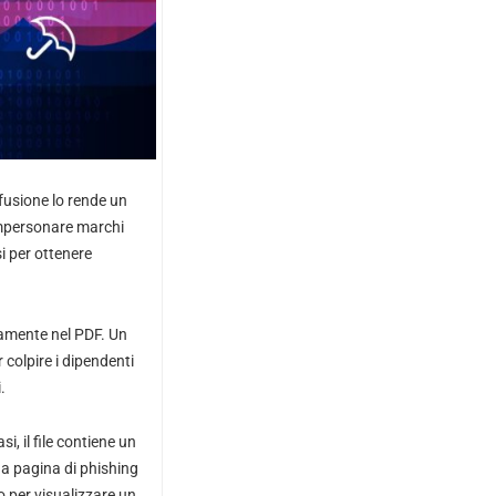
fusione lo rende un
 impersonare marchi
i per ottenere
tamente nel PDF. Un
 colpire i dipendenti
.
, il file contiene un
na pagina di phishing
mo per visualizzare un