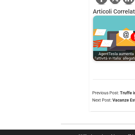
Articoli Correlat
AgentTesla aumenta
l'attività in Italia: allegat
Previous Post:
Truffe i
Next Post:
Vacanze Est