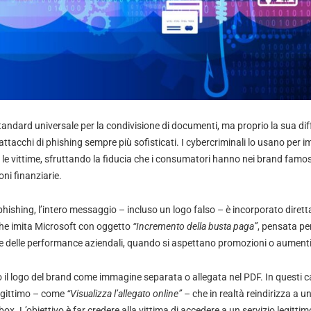
tandard universale per la condivisione di documenti, ma proprio la sua dif
 attacchi di phishing sempre più sofisticati. I cybercriminali lo usano per
o le vittime, sfruttando la fiducia che i consumatori hanno nei brand famos
oni finanziarie.
hishing, l’intero messaggio – incluso un logo falso – è incorporato diret
he imita Microsoft con oggetto
“Incremento della busta paga”
, pensata per
one delle performance aziendali, quando si aspettano promozioni o aumenti
 il logo del brand come immagine separata o allegata nel PDF. In questi casi
egittimo – come
“Visualizza l’allegato online”
– che in realtà reindirizza a u
pbox. L’obiettivo è far credere alla vittima di accedere a un servizio legitti