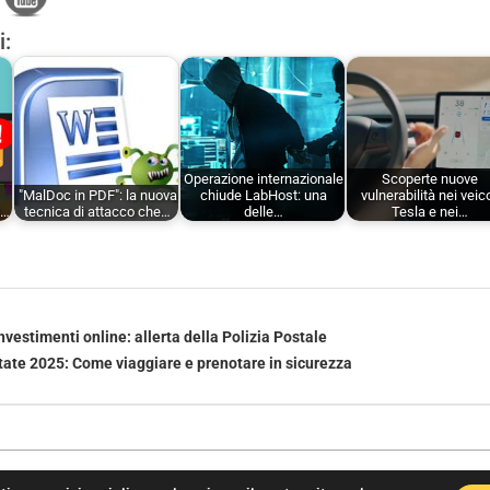
i:
Operazione internazionale
Scoperte nuove
"MalDoc in PDF": la nuova
chiude LabHost: una
vulnerabilità nei veico
i…
tecnica di attacco che…
delle…
Tesla e nei…
nvestimenti online: allerta della Polizia Postale
ate 2025: Come viaggiare e prenotare in sicurezza