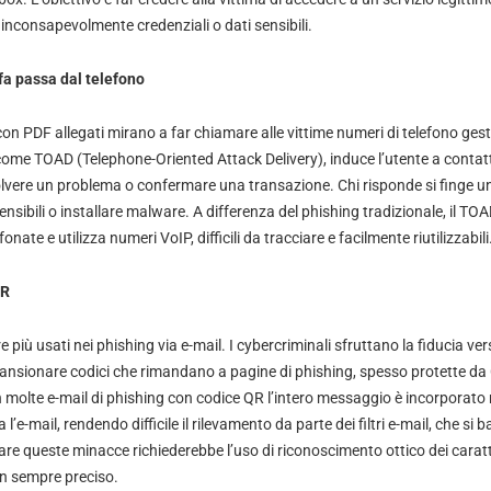
nconsapevolmente credenziali o dati sensibili.
fa passa dal telefono
con PDF allegati mirano a far chiamare alle vittime numeri di telefono gesti
ome TOAD (Telephone-Oriented Attack Delivery), induce l’utente a conta
isolvere un problema o confermare una transazione. Chi risponde si finge u
ensibili o installare malware. A differenza del phishing tradizionale, il TO
nate e utilizza numeri VoIP, difficili da tracciare e facilmente riutilizzabili
QR
 più usati nei phishing via e-mail. I cybercriminali sfruttano la fiducia ve
scansionare codici che rimandano a pagine di phishing, spesso protette 
. In molte e-mail di phishing con codice QR l’intero messaggio è incorporato
 l’e-mail, rendendo difficile il rilevamento da parte dei filtri e-mail, che si 
are queste minacce richiederebbe l’uso di riconoscimento ottico dei carat
n sempre preciso.