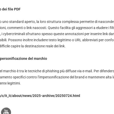
o dei file PDF
 uno standard aperto, la loro struttura complessa permette di nasconde
oni, commenti o link nascosti. Questo facilita gli aggressori a eludere i fil
 i cybercriminali sfruttano spesso queste annotazioni per inserire link da
bili. Possono inoltre includere testo legittimo o URL abbreviati per confon
fficile capire la destinazione reale dei link.
mpersonificazione del marchio
l marchio è tra le tecniche di phishing più diffuse via e-mail. Per difende
evamento specifici contro l’impersonificazione del brand e mantenere alta 
te legittimi.
m/c/it_it/about/news/2025-archive/20250724.html