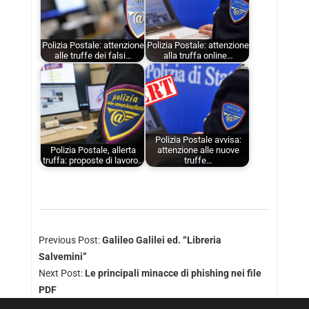
Polizia Postale: attenzione
Polizia Postale: attenzione
alle truffe dei falsi…
alla truffa online…
Polizia Postale avvisa:
Polizia Postale, allerta
attenzione alle nuove
truffa: proposte di lavoro…
truffe…
Previous Post:
Galileo Galilei ed. “Libreria
Salvemini”
Next Post:
Le principali minacce di phishing nei file
PDF