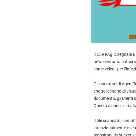
Il CERT-AgID segnala un
un’accentuata enfasi s
come veicoli per l’infe
Gli operatori di Agent
che sollecitano di vis
documento, gli utenti s
Questa azione, in realt
Il file scaricato, camu
intenzionalmente oscur
repository Bitbucket, 