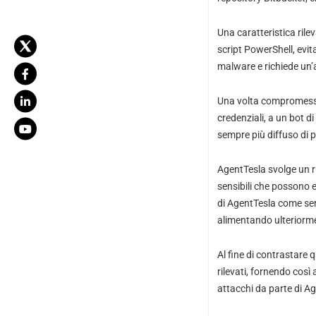
Una caratteristica rile
script PowerShell, evit
malware e richiede un’a
Una volta compromessi, 
credenziali, a un bot d
sempre più diffuso di p
AgentTesla svolge un ru
sensibili che possono e
di AgentTesla come ser
alimentando ulteriormen
Al fine di contrastare 
rilevati, fornendo così 
attacchi da parte di A