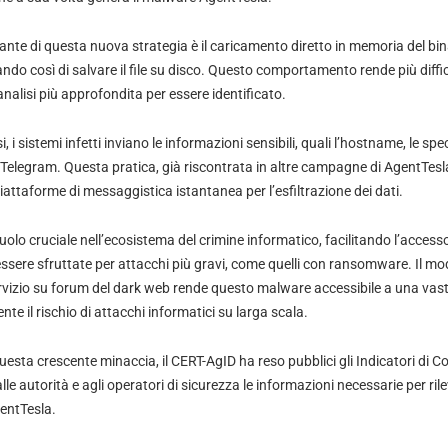
vante di questa nuova strategia è il caricamento diretto in memoria del bi
ando così di salvare il file su disco. Questo comportamento rende più diffici
nalisi più approfondita per essere identificato.
i sistemi infetti inviano le informazioni sensibili, quali l’hostname, le spe
i Telegram. Questa pratica, già riscontrata in altre campagne di AgentTesl
iattaforme di messaggistica istantanea per l’esfiltrazione dei dati.
olo cruciale nell’ecosistema del crimine informatico, facilitando l’access
ssere sfruttate per attacchi più gravi, come quelli con ransomware. Il mod
vizio su forum del dark web rende questo malware accessibile a una vast
te il rischio di attacchi informatici su larga scala.
questa crescente minaccia, il CERT-AgID ha reso pubblici gli Indicatori di
alle autorità e agli operatori di sicurezza le informazioni necessarie per rile
gentTesla.