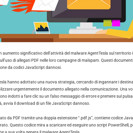
 aumento significativo dell’attività del malware AgentTesla sul territorio 
ull’uso di allegati PDF nelle loro campagne di malspam. Questi documenti s
zione da codici JavaScript dannosi.
Tesla hanno adottato una nuova strategia, cercando di ingannare i destina
ualizzare urgentemente il documento allegato nella comunicazione. Una vol
ono indotti a fare clic su un falso messaggio di errore e premere sul pulsa
à, avvia il download di un file JavaScript dannoso.
ffato da PDF tramite una doppia estensione “.pdf.js”, contiene codice Java
ato. Questo codice mira a scaricare ed eseguire uno script PowerShell, p
che a sua volta genera il malware AgentTesla.