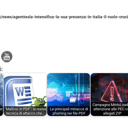
it/news/agenttesla-intensifica-la-sua-presenza-in-italia-il-ruolo-cruci
i:
Campagna MintsLoad
er
"MalDoc in PDF": la nuova
Le principali minacce di
attenzione alle PEC c
…
tecnica di attacco che…
phishing nei file PDF
allegati ZIP