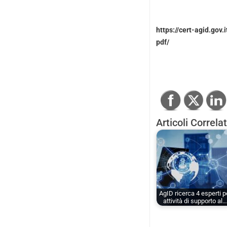
https://cert-agid.gov.
pdf/
Articoli Correlat
AgID ricerca 4 esperti p
attività di supporto al