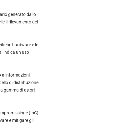
nario generato dallo
le il rilevamento del
cifiche hardware e le
a, indica un uso
o a informazioni
ello di distribuzione
a gamma di attori,
 Compromissione (IoC)
vare e mitigare gli