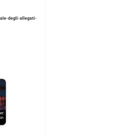
ale-degli-allegati-
er:
on