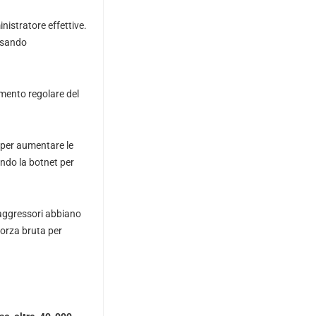
istratore effettive.
ausando
namento regolare del
 per aumentare le
ando la botnet per
 aggressori abbiano
forza bruta per