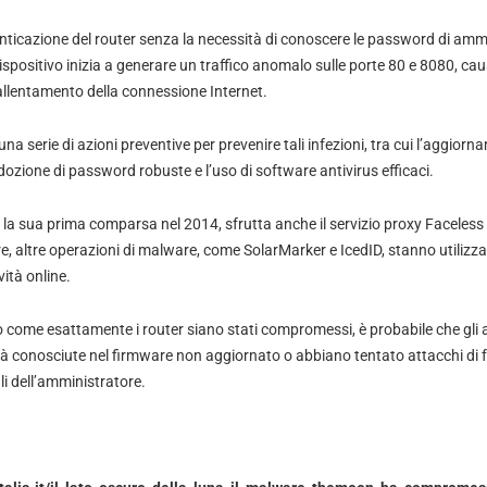
ticazione del router senza la necessità di conoscere le password di ammin
 dispositivo inizia a generare un traffico anomalo sulle porte 80 e 8080, c
llentamento della connessione Internet.
una serie di azioni preventive per prevenire tali infezioni, tra cui l’aggior
adozione di password robuste e l’uso di software antivirus efficaci.
la sua prima comparsa nel 2014, sfrutta anche il servizio proxy Faceless
re, altre operazioni di malware, come SolarMarker e IcedID, stanno utilizz
vità online.
 come esattamente i router siano stati compromessi, è probabile che gli
ità conosciute nel firmware non aggiornato o abbiano tentato attacchi di 
li dell’amministratore.