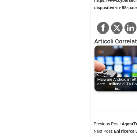
https://www.cybersec
dispositivi-in-88-pae
Articoli Correlat
Malware Android infett
oltre 1 milione di TV Bo
in…
Previous Post:
AgentTes
Next Post:
Eni ricerca