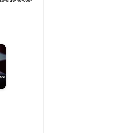
so-oltre-40-000-
are