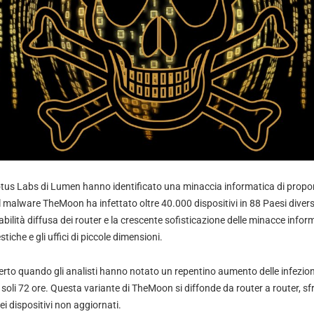
Lotus Labs di Lumen hanno identificato una minaccia informatica di proporz
 malware TheMoon ha infettato oltre 40.000 dispositivi in 88 Paesi diver
abilità diffusa dei router e la crescente sofisticazione delle minacce info
tiche e gli uffici di piccole dimensioni.
erto quando gli analisti hanno notato un repentino aumento delle infezioni
oli 72 ore. Questa variante di TheMoon si diffonde da router a router, sf
ei dispositivi non aggiornati.