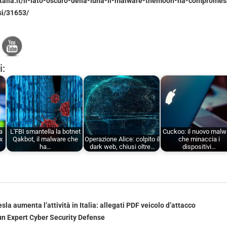
italia.it/il-lato-oscuro-della-luna-il-malware-themoon-ha-compromes
si/31653/
i:
a
L'FBI smantella la botnet
Cuckoo: il nuovo malw
x
Qakbot, il malware che
Operazione Alice: colpito il
che minaccia i
ha…
dark web, chiusi oltre…
dispositivi…
la aumenta l’attività in Italia: allegati PDF veicolo d’attacco
 un Expert Cyber Security Defense