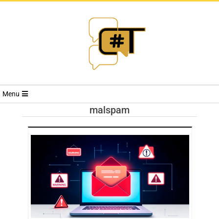
RIVISTA
Menu
CYBERSECURI
malspam
TRENDS