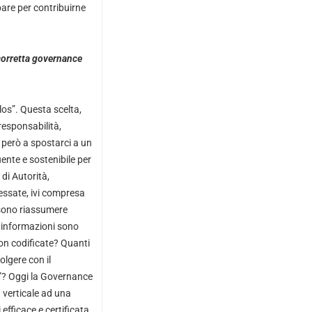
pare per contribuirne
 corretta governance
los”. Questa scelta,
 responsabilità,
o però a spostarci a un
ente e sostenibile per
 di Autorità,
ressate, ivi compresa
sono riassumere
 informazioni sono
non codificate? Quanti
olgere con il
”? Oggi la Governance
 verticale ad una
 efficace e certificata