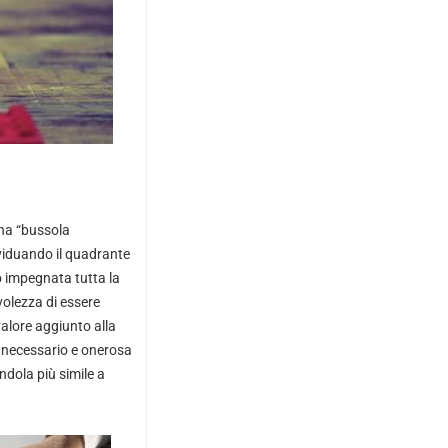
una “bussola
dividuando il quadrante
no impegnata tutta la
volezza di essere
alore aggiunto alla
 necessario e onerosa
ndola più simile a