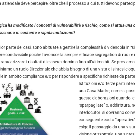
a aziendale deve percepire, oltre che il processo a cui tutti devono parteci
ica ha modificato i concetti di vulnerabilità e rischio, come si attua una
 scenario in costante e rapida mutazione?
or parte dei casi, sono abituate a gestire la complessità dividendola in “si
ere condivisibile poiché favorisce la sempre efficace segregation di ruoli e
ranularizzare i risultati di ciascun dominio fino all’ultimo bit. Se proviam
giniamo un ruolo Direzionale che abbia bisogno di una vista di sintesi eloqu
ale in ambito compliance e/o per rispondere a specifiche richieste da
parte
Istituzioni e/o Terze parti inte
una Casa Madre, come si pos
queste elaborazioni quando le
“sparpagliate” o, addirittura, 
interlocutori si dovranno coinv
conseguente costo “operativo
esige il passaggio da una vista
visione orizzontale, una sintesi