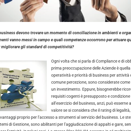
business devono trovare un momento di conciliazione in ambienti e orga
menti vanno messi in campo e quali competenze occorrono per attuare qu
 migliorare gli standard di competitività?
Ogni volta che si parla di Compliance e di obb
prima preoccupazione delle Aziende è quella
operatività e priorità di business per attività
comune percezione, sono considerate come u
un investimento. Eppure, bisognerebbe ricor
requisiti cogenti è presupposto e condizione
all’esercizio del business, anzi, può esserne a
valore se si considera che il rating di legalità
 vantaggi proprio per l’accesso a strumenti al servizio del business. Le ste
stemi di Gestione, sono abilitanti per l’aggiudicazione di appalti e gare, s