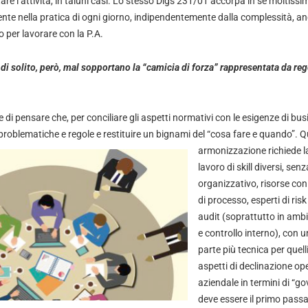
tare l’attività, in taluni casi. Lo stesso Dlgs 231/01 accorpa in sé moltiss
te nella pratica di ogni giorno, indipendentemente dalla complessità, an
 per lavorare con la P.A.
di solito, però, mal sopportano la “camicia di forza” rappresentata da re
e di pensare che, per conciliare gli aspetti normativi con le esigenze di bu
problematiche e regole e restituire un bignami del “cosa fare e quando”.
Q
armonizzazione richiede l
lavoro di skill diversi, se
organizzativo, risorse con
di processo, esperti di ri
audit (soprattutto in ambi
e controllo interno), con u
parte più tecnica per quell
aspetti di declinazione op
aziendale in termini di “g
deve essere il primo passag