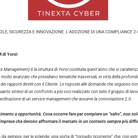
OLE, SICUREZZA E INNOVAZIONE. L’ADOZIONE DI UNA COMPLIANCE 2
 di Yoroi
anagement) è la struttura di Yoroi costituita quest’anno che si caratterizza
o molto avanzato che presidiano tematiche trasversali, in virtù della profond
 dei rapporti diretti con il Cliente. Le risposte alle domande che seguono non
quanto sintesi di un confronto a più voci realizzato con tutto il gruppo di lav
declinazione di un service management che assume la connotazione 2.0.
ento a opportunità. Cosa occorre fare per compiere un “salto”, non sol
 imprese che devono affrontare il mercato in un contesto sempre più diffi
da sempre, per le aziende, una sorta di “tornado ricorrente” che, con es