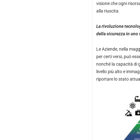
visione che ogni risors
alla riuscita.
La rivoluzione tecnolog
della sicurezza in uno
Le Aziende, nella maggi
per certi versi, può ess
nonché la capacità di g
livello più alto e imma
riportare lo stato attu