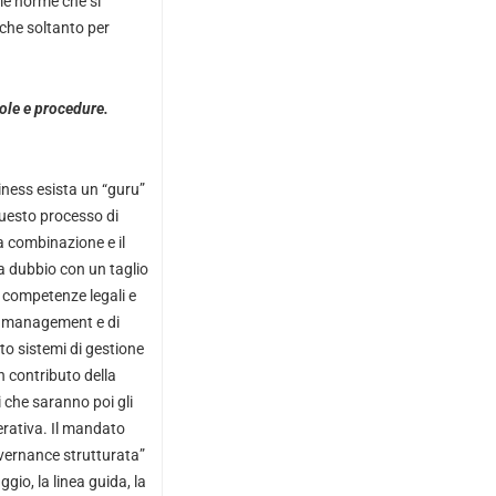
ime norme che si
che soltanto per
gole e procedure.
siness esista un “guru”
uesto processo di
a combinazione e il
nza dubbio con un taglio
 competenze legali e
sk management e di
to sistemi di gestione
n contributo della
i che saranno poi gli
erativa. Il mandato
overnance strutturata”
gio, la linea guida, la