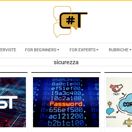
RIVISTA
TERVISTE
FOR BEGINNERS
FOR EXPERTS
RUBRICHE
CYBERSECURI
sicurezza
TRENDS