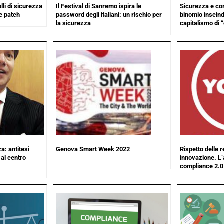
lli di sicurezza
Il Festival di Sanremo ispira le
Sicurezza e com
e patch
password degli italiani: un rischio per
binomio inscind
la sicurezza
capitalismo di 
: antitesi
Genova Smart Week 2022
Rispetto delle 
al centro
innovazione. L’
compliance 2.0 