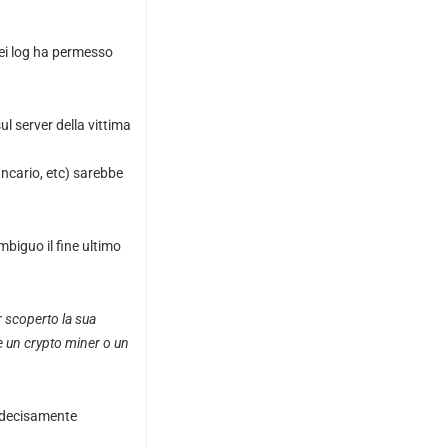
dei log ha permesso
l server della vittima
ancario, etc) sarebbe
biguo il fine ultimo
r scoperto la sua
are un crypto miner o un
e”decisamente