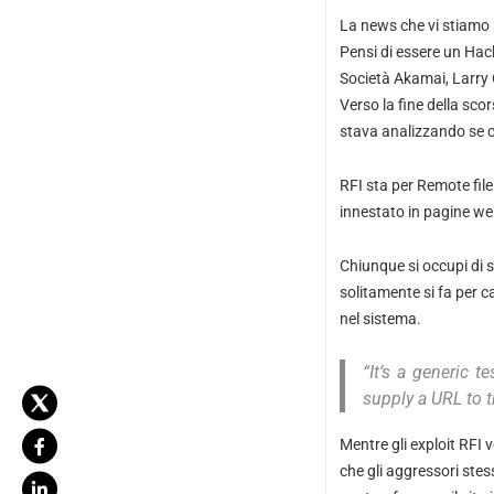
La news che vi stiamo
Pensi di essere un Hac
Società Akamai, Larry 
Verso la fine della sco
stava analizzando se ci
RFI sta per Remote file
innestato in pagine web
Chiunque si occupi di 
solitamente si fa per ca
nel sistema.
“It’s a generic 
supply a URL to t
Mentre gli exploit RFI
che gli aggressori stes