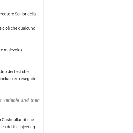
rcatore Senior della
 e cioè che qualcuno
nte malevolo)
Uno dei test che
a incluso e/o eseguito
t variable and then
 Cashdollar ritiene
ca del file-injecting