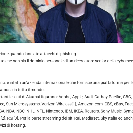
zione quando lanciate attacchi di phishing.
to che non sia il dominio personale di un ricercatore senior della cybersec
c. è infatti un’azienda internazionale che fornisce una piattaforma per la
famosa in tutto il mondo.
rtanti clienti di Akamai figurano: Adobe, Apple, Audi, Cathay Pacific, CBC
, Sun Microsystems, Verizon Wireless[1], Amazon.com, CBS, eBay, Fac
A, NBA, NBC, NHL, NFL, Nintendo, IBM, IKEA, Reuters, Sony Music, Syman
2], RSI[3]. Per la parte streaming dei siti Rai, Mediaset, Sky Italia ed anch
izi di hosting.