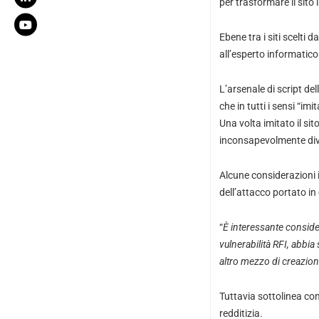
per trasformare il sito
Ebene tra i siti scelti
all’esperto informatico
L’arsenale di script de
che in tutti i sensi “im
Una volta imitato il si
inconsapevolmente dive
Alcune considerazioni 
dell’attacco portato in
“
È interessante consider
vulnerabilità RFI, abbia 
altro mezzo di creazione
Tuttavia sottolinea co
redditizia.