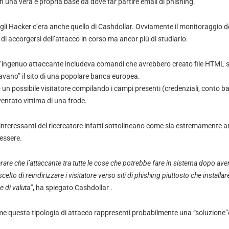
 in una vera e propria base da dove far partire email di phishing.
 dagli Hacker c’era anche quello di Cashdollar. Ovviamente il monitoraggio 
 di accorgersi dell’attacco in corso ma ancor più di studiarlo.
ll’ingenuo attaccante includeva comandi che avrebbero creato file HTML su
itavano” il sito di una popolare banca europea.
to un possibile visitatore compilando i campi presenti (credenziali, conto b
ntato vittima di una frode.
interessanti del ricercatore infatti sottolineano come sia estremamente am
 essere.
are che l’attaccante tra tutte le cose che potrebbe fare in sistema dopo ave
scelto di reindirizzare i visitatore verso siti di phishing piuttosto che install
 di valuta”
, ha spiegato Cashdollar .
me questa tipologia di attacco rappresenti probabilmente una “soluzion