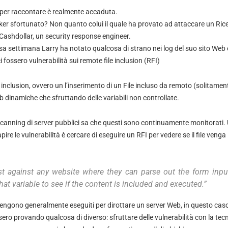
 per raccontare è realmente accaduta.
ker sfortunato? Non quanto colui il quale ha provato ad attaccare un Rice
Cashdollar, un security response engineer.
rsa settimana Larry ha notato qualcosa di strano nei log del suo sito Web
 fossero vulnerabilità sui remote file inclusion (RFI)
 inclusion, ovvero un l’inserimento di un File incluso da remoto (solitame
 dinamiche che sfruttando delle variabili non controllate.
scanning di server pubblici sa che questi sono continuamente monitorati. 
pire le vulnerabilità è cercare di eseguire un RFI per vedere se il file veng
test against any website where they can parse out the form inpu
hat variable to see if the content is included and executed.”
 vengono generalmente eseguiti per dirottare un server Web, in questo caso
sero provando qualcosa di diverso: sfruttare delle vulnerabilità con la tecni