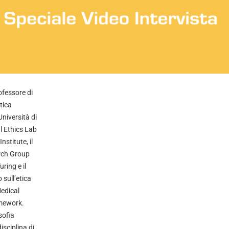
ofessore di
Etica
niversità di
al Ethics Lab
nstitute, il
rch Group
uring e il
 sull’etica
edical
mework.
sofia
isciplina di