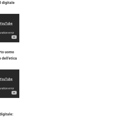
l digitale
orto uomo
o dell’etica
digitale: