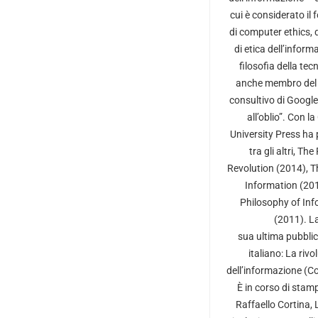
cui è considerato il 
di computer ethics, 
di etica dell’inform
filosofia della tecn
anche membro del
consultivo di Google 
all’oblio”. Con l
University Press ha 
tra gli altri, Th
Revolution (2014), T
Information (201
Philosophy of In
(2011). L
sua ultima pubblic
italiano: La rivo
dell’informazione (C
È in corso di sta
Raffaello Cortina,