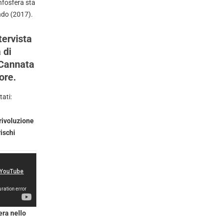
nfosfera sta
ndo (2017).
tervista
 di
 Cannata
ore.
tati:
rivoluzione
rischi
era nello