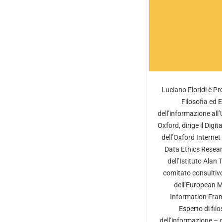
Luciano Floridi è Pr
Filosofia ed 
dell’informazione all’U
Oxford, dirige il Digit
dell’Oxford Internet I
Data Ethics Resea
dell’Istituto Alan T
comitato consultivo
dell’European M
Information Fra
Esperto di filo
dell’informazione – d