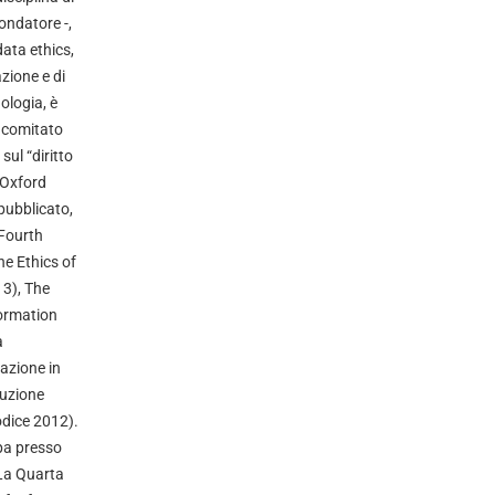
fondatore -,
data ethics,
azione e di
ologia, è
 comitato
sul “diritto
a Oxford
pubblicato,
e Fourth
he Ethics of
3), The
formation
a
azione in
luzione
odice 2012).
mpa presso
 La Quarta