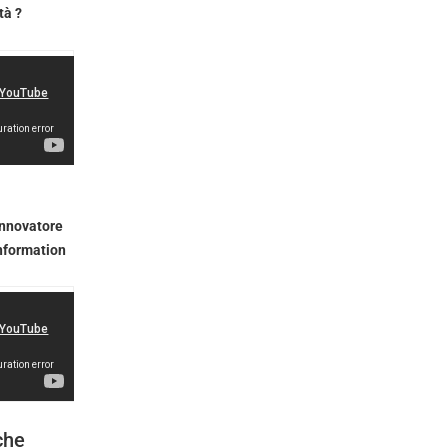
tà ?
innovatore
information
che