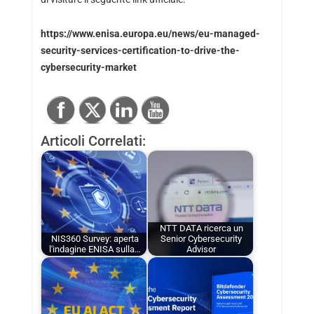
https://www.enisa.europa.eu/news/eu-managed-
security-services-certification-to-drive-the-
cybersecurity-market
Articoli Correlati:
NTT DATA ricerca un
NIS360 Survey: aperta
Senior Cybersecurity
l'indagine ENISA sulla…
Advisor