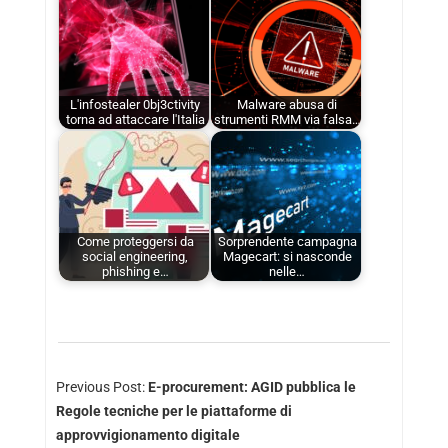
L'infostealer 0bj3ctivity
Malware abusa di
torna ad attaccare l'Italia
strumenti RMM via falsa…
Come proteggersi da
Sorprendente campagna
social engineering,
Magecart: si nasconde
phishing e…
nelle…
Previous Post:
E-procurement: AGID pubblica le
Regole tecniche per le piattaforme di
approvvigionamento digitale