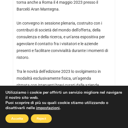
torna anche a Roma il 4 maggio 2023 presso il
Barceló Aran Mantegna.
Un convegno in sessione plenaria, costruito con i
contributi di società del mondo dell’offerta, della
consulenza e della ricerca, e un’area espositiva per
agevolare il contatto fra i visitatori e le aziende
presenti e facilitare convivialità durante i momenti di
ristoro.
Tra le novità dell’edizione 2023 lo svolgimento in
modalità esclusivamente fisica, un’agenda
ritmata con interventi brevi curati dalle aziende
Utilizziamo i cookie per offrirti un servizio migliore nel navigare
Sponsor, contributi di società della ricerca, della
il nostro sito web.
consulenza e dell’utenza, un matching kit,
Puoi scoprire di più su quali cookie stiamo utilizzando o
inteso come occasioni di incontro studiate per
disattivarli nelle
impostazioni
.
stimolare il contatto con le aziende presenti.
Accetta
Reject
La partecipazione all’evento è gratuita previa