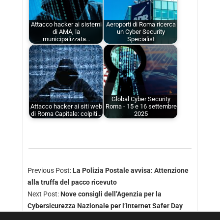
Attacco hacker ai sistemi
Aeroporti di Roma ricerca
di AMA, la
un Cyber Security
municipalizzata…
Specialist
Global Cyber ​​Security
Attacco hacker ai siti web
Roma - 15 e 16 settembre
di Roma Capitale: colpiti…
2025
Previous Post:
La Polizia Postale avvisa: Attenzione
alla truffa del pacco ricevuto
Next Post:
Nove consigli dell’Agenzia per la
Cybersicurezza Nazionale per l’Internet Safer Day