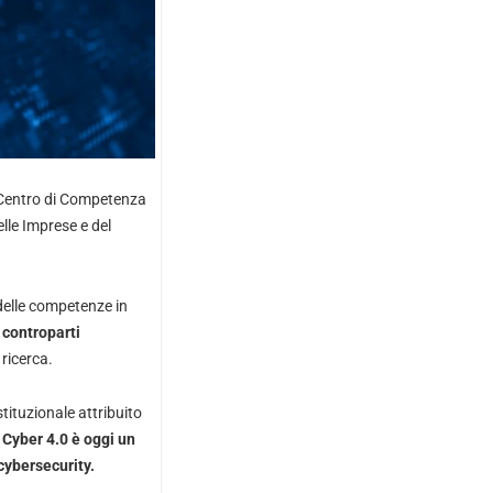
l Centro di Competenza
lle Imprese e del
delle competenze in
e
controparti
 ricerca.
tituzionale attribuito
,
Cyber 4.0 è oggi un
cybersecurity.