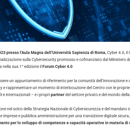
023 presso l’Aula Magna dell’Università Sapienza di Roma,
Cyber 4.0, i
ializzazione sulla Cybersecurity promosso e cofinanziato dal Ministero de
 nella sua 1° edizione il
Forum Cyber 4.0
ssere un appuntamento di riferimento per la comunità dell’innovazione e 
ty e rappresentare un momento di interlocuzione del Centro con le propri
 e internazionali – e i propri
partner
del settore privato e del mondo della
ne nel solco della Strategia Nazionale di Cybersicurezza e del mandato is
e imprese e pubblica amministrazione per una transizione digitale sicura
imento per lo sviluppo di competenze e capacità operative in materia di 