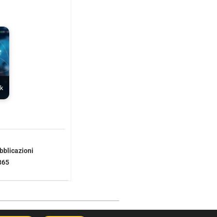
ok
bblicazioni
365