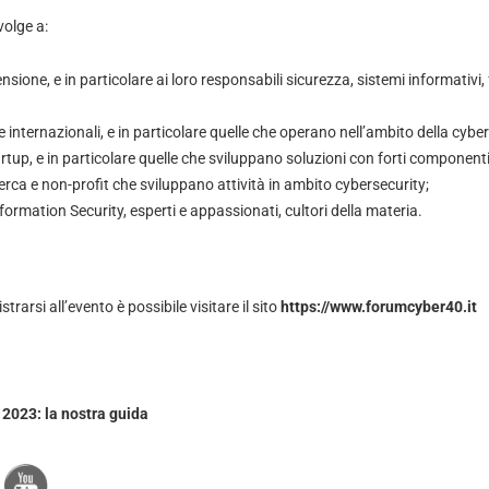
volge a:
sione, e in particolare ai loro responsabili sicurezza, sistemi informativi,
 e internazionali, e in particolare quelle che operano nell’ambito della cyber
rtup, e in particolare quelle che sviluppano soluzioni con forti componenti
icerca e non-profit che sviluppano attività in ambito cybersecurity;
nformation Security, esperti e appassionati, cultori della materia.
trarsi all’evento è possibile visitare il sito
https://www.forumcyber40.it
 2023: la nostra guida