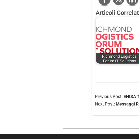
Articoli Correlat
Richmond Logistics
Forum IT Solutions
Previous Post:
ENISA T
Next Post:
Messaggi RP