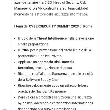
aziende italiane, tra CISO, Head of Security, Risk
Manager, CIO e VP confrontarsi sui temi caldi del
momento nel settore della sicurezza informatica.
I temi
del
CYBERSECURITY SUMMIT 2023 di Roma
:
Il ruolo della
Threat Intelligence
nella prevenzione
e nella preparazione
Il
PNRR
per la prevenzione dei rischi, il ruolo della
partnership Pubblico-Privato
Applicare
un approccio Risk-Based a
Detection,
investigazione e risposta
Rispondere all’allarme Ransomware e alle criticità
della Software Supply Chain
Ripartire velocemente dopo un attacco: le best
practice dell’
Incident Response
Dare valore a prodotti e servizi con una sicurezza
by-design, aderendo a certificazioni internazionali,
rispondendo alla nuova Compliance UE