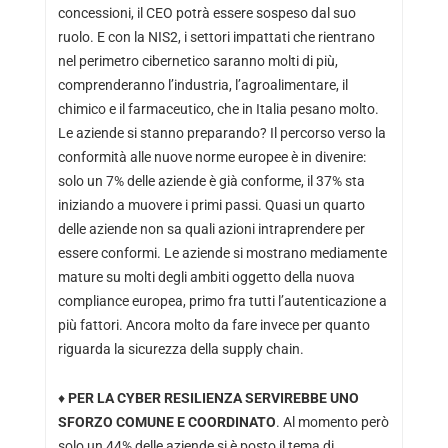
concessioni, il CEO potrà essere sospeso dal suo
ruolo. E con la NIS2, i settori impattati che rientrano
nel perimetro cibernetico saranno molti di più,
comprenderanno l’industria, l’agroalimentare, il
chimico e il farmaceutico, che in Italia pesano molto.
Le aziende si stanno preparando? Il percorso verso la
conformità alle nuove norme europee è in divenire:
solo un 7% delle aziende è già conforme, il 37% sta
iniziando a muovere i primi passi. Quasi un quarto
delle aziende non sa quali azioni intraprendere per
essere conformi. Le aziende si mostrano mediamente
mature su molti degli ambiti oggetto della nuova
compliance europea, primo fra tutti l’autenticazione a
più fattori. Ancora molto da fare invece per quanto
riguarda la sicurezza della supply chain.
♦
PER LA CYBER RESILIENZA SERVIREBBE UNO
SFORZO COMUNE E COORDINATO
. Al momento però
solo un 44% delle aziende si è posto il tema di