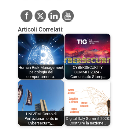
Articoli Correlati:
Human Risk Management,
CYBERSECURITY
psicologia del
SUMMIT 2024 -
comportamento…
Comunicato Stampa
UNIVPM: Corso di
Perfezionamento in
Digital Italy Summit 2023:
Cybersecurity,…
Costruire la nazione…