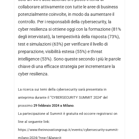
collaborare attivamente con tutte le aree di business
potenzialmente coinvolte, in modo da aumentare il
controllo. Per i responsabili della cybersecurity, la
cyber resilienza si ottiene oggi con la formazione (81%
degli intervistati), la tempestività della risposta (73%),
test e simulazioni (63%) per verificare il livello di
preparazione, visibilità estesa (55%) e threat
intelligence (53%). Sono queste secondo i più le parole
chiave di una efficace strategia per incrementare la
cyber resilienza.
La ricerca sui temi della cybersecurity sarà presentata in
anteprima durante il “
CYBERSECURITY SUMMIT 2024
” del
prossimo
29 febbraio 2024 a Milano
.
La partecipazione al Summit è gratuita ed occorre registrarsi on
line al seguente link:
https://www.theinnovationgroup.it/events/cybersecurity-summit-
milano-2024/?reg=1&lang=it