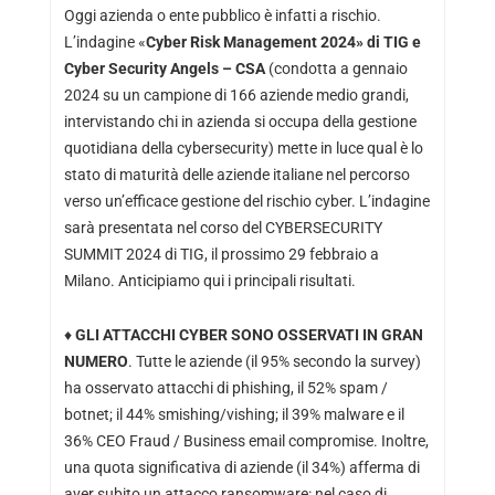
Oggi azienda o ente pubblico è infatti a rischio.
L’indagine «
Cyber Risk Management 2024» di TIG e
Cyber Security Angels – CSA
(condotta a gennaio
2024 su un campione di 166 aziende medio grandi,
intervistando chi in azienda si occupa della gestione
quotidiana della cybersecurity) mette in luce qual è lo
stato di maturità delle aziende italiane nel percorso
verso un’efficace gestione del rischio cyber. L’indagine
sarà presentata nel corso del
CYBERSECURITY
SUMMIT 2024
di TIG, il prossimo 29 febbraio a
Milano. Anticipiamo qui i principali risultati.
♦
GLI ATTACCHI CYBER SONO OSSERVATI IN GRAN
NUMERO
. Tutte le aziende (il 95% secondo la survey)
ha osservato attacchi di phishing, il 52% spam /
botnet; il 44% smishing/vishing; il 39% malware e il
36% CEO Fraud / Business email compromise. Inoltre,
una quota significativa di aziende (il 34%) afferma di
aver subito un attacco ransomware: nel caso di