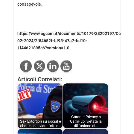
consapevole.
https://www.agcom.it/documents/10179/33202197/Comunic
02-2024/2f84652f-bf95-47a7-bd10-
1f44d21895c6?version=1.0
Articoli Correlati:
Garante Privacy a
Sex Extortion su social e
CamHub: vietata la
chat: non inviare foto o…
diffusione di…