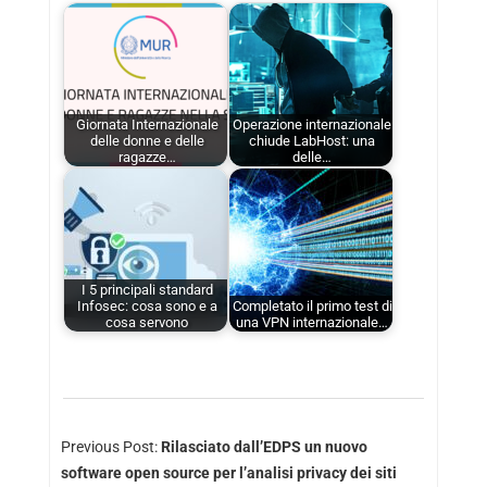
Giornata Internazionale
Operazione internazionale
delle donne e delle
chiude LabHost: una
ragazze…
delle…
I 5 principali standard
Infosec: cosa sono e a
Completato il primo test di
cosa servono
una VPN internazionale…
Previous Post:
Rilasciato dall’EDPS un nuovo
software open source per l’analisi privacy dei siti