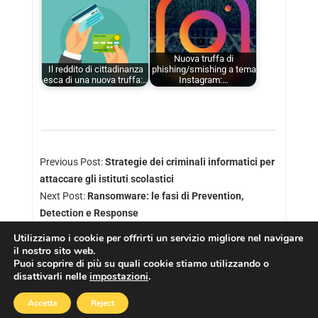
Nuova truffa di
Il reddito di cittadinanza
phishing/smishing a tema
esca di una nuova truffa:…
Instagram:…
Previous Post:
Strategie dei criminali informatici per
attaccare gli istituti scolastici
Next Post:
Ransomware: le fasi di Prevention,
Detection e Response
Utilizziamo i cookie per offrirti un servizio migliore nel navigare
il nostro sito web.
Puoi scoprire di più su quali cookie stiamo utilizzando o
disattivarli nelle
impostazioni
.
Copyright © 2026
Cookies Policy
|
Privacy Policy
Accetta
Reject