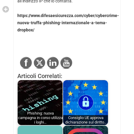
all’indirizzo IP che lo contatta.
https://www.difesaesicurezza.com/cyber/cybercrime-
nuova-truffa-phishing-internazionale-a-tema-
dropbox/
Articoli Correlati:
Phishing: nuova
campagna in corso utilizza
Consiglio UE approva
i loghi…
dichiarazione sul diritto…