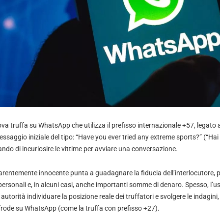
a truffa su WhatsApp che utilizza il prefisso internazionale +57, legato a
essaggio iniziale del tipo: “Have you ever tried any extreme sports?” (“Ha
ndo di incuriosire le vittime per avviare una conversazione.
entemente innocente punta a guadagnare la fiducia dell’interlocutore, pe
ersonali e, in alcuni casi, anche importanti somme di denaro. Spesso, l’uso
le autorità individuare la posizione reale dei truffatori e svolgere le indagi
i frode su WhatsApp (come la truffa con prefisso +27).