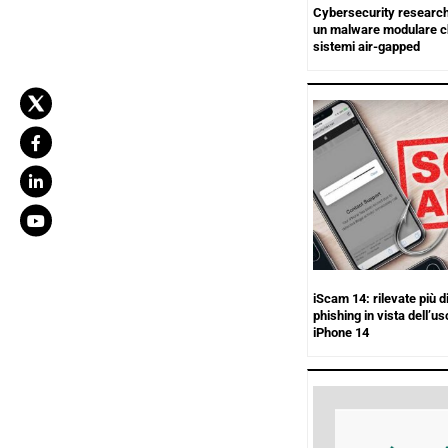
Cybersecurity research
un malware modulare ch
sistemi air-gapped
iScam 14: rilevate più di
phishing in vista dell’us
iPhone 14