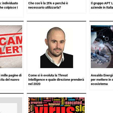
: individuato
Che cos’è la 2FA e perché è
Il gruppo APT L
e colpisce i
necessario utilizzarla?
aziende in Itali
 mille pagine di
Come si è evoluta la Threat
Ansaldo Energi
cita del nuovo
Intelligence e quale direzione prenderà
per mettere in s
nel 2020
ecosistema