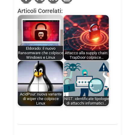
Articoli Correlati:
Eldorado: il nuovo
Ransomware che colpisce
Attacco alla supply chain:
Windows e Linux
TrapDoor colpisce…
AcidPour: nuova variante
di wiper che colpisce
NIST: identificate tipologie
Linux
di attacchi informatici…