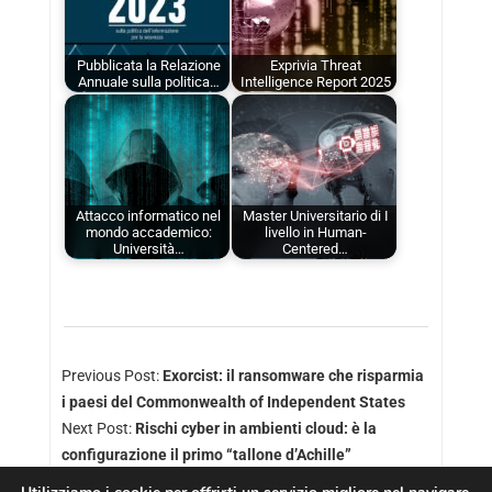
Pubblicata la Relazione
Exprivia Threat
Annuale sulla politica…
Intelligence Report 2025
Attacco informatico nel
Master Universitario di I
mondo accademico:
livello in Human-
Università…
Centered…
Previous Post:
Exorcist: il ransomware che risparmia
i paesi del Commonwealth of Independent States
Next Post:
Rischi cyber in ambienti cloud: è la
configurazione il primo “tallone d’Achille”