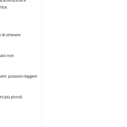
aratteristiche e
tica.
e di ottenere
rmato non
chetti. possono leggere
i più piccoli.