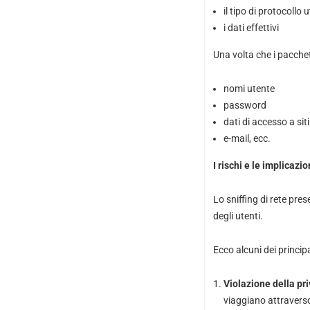
il tipo di protocollo u
i dati effettivi
Una volta che i pacchett
nomi utente
password
dati di accesso a sit
e-mail, ecc.
I rischi e le implicazio
Lo sniffing di rete pres
degli utenti.
Ecco alcuni dei principal
Violazione della pr
viaggiano attraverso 