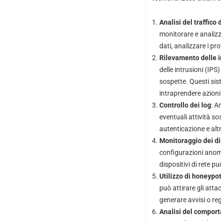
Analisi del traffico 
monitorare e analizza
dati, analizzare i pr
Rilevamento delle i
delle intrusioni (IPS)
sospette. Questi sis
intraprendere azioni
Controllo dei log
: A
eventuali attività so
autenticazione e altr
Monitoraggio dei dis
configurazioni anomal
dispositivi di rete p
Utilizzo di honeypo
può attirare gli atta
generare avvisi o re
Analisi del comport