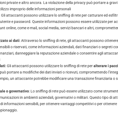
ni private e altro ancora. La violazione della privacy può portare a grav
’utilizzo improprio delle informazioni personali
: Gli attaccanti possono utilizzare lo sniffing di rete per catturare ed esfilt
tente e password. Queste informazioni possono essere utilizzate per a
nt online, come e-mail, social media, servizi bancari e altri, compromette
zato ai dati
: Attraverso lo sniffing di rete, gli attaccanti possono ottene
nsibili o riservati, come informazioni aziendali, dati finanziari o segreti 
nanziari, danneggiare la reputazione aziendale o consentire agli attaccan
i
ati
: Gli attaccanti possono utilizzare lo sniffing di rete per
alterare i pacch
può portare a modifiche dei dati inviati o ricevuti, compromettendo l’integr
mpio, un attaccante potrebbe modificare una transazione finanziaria o so
ale o governativo
: Lo sniffing di rete può essere utilizzato come strumen
comunicazioni in ambienti aziendali, governativi o militari. Questo tipo di at
to di informazioni sensibili, per ottenere vantaggi competitivi o per ottener
 spionaggio.