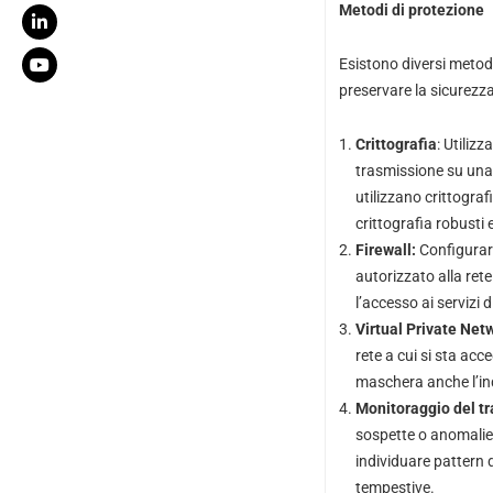
Metodi di protezione
Esistono diversi metodi
preservare la sicurezza
Crittografia
: Utiliz
trasmissione su una
utilizzano crittografi
crittografia robusti
Firewall:
Configurare 
autorizzato alla rete
l’accesso ai servizi d
Virtual Private Net
rete a cui si sta acc
maschera anche l’indi
Monitoraggio del tr
sospette o anomalie c
individuare pattern d
tempestive.