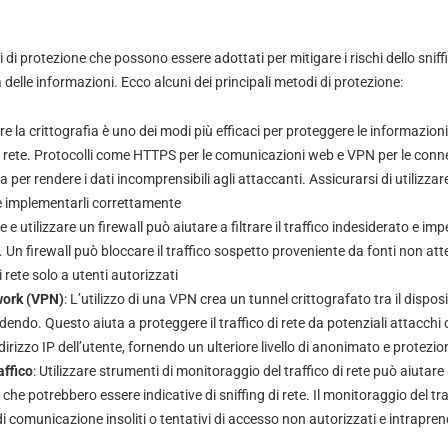
 di protezione che possono essere adottati per mitigare i rischi dello sniffi
 delle informazioni. Ecco alcuni dei principali metodi di protezione:
zare la crittografia è uno dei modi più efficaci per proteggere le informazioni
 rete. Protocolli come HTTPS per le comunicazioni web e VPN per le conn
a per rendere i dati incomprensibili agli attaccanti. Assicurarsi di utilizzare
 e implementarli correttamente
e utilizzare un firewall può aiutare a filtrare il traffico indesiderato e im
. Un firewall può bloccare il traffico sospetto proveniente da fonti non atten
i rete solo a utenti autorizzati
work (VPN)
: L’utilizzo di una VPN crea un tunnel crittografato tra il disposi
edendo. Questo aiuta a proteggere il traffico di rete da potenziali attacchi 
rizzo IP dell’utente, fornendo un ulteriore livello di anonimato e protezio
affico
: Utilizzare strumenti di monitoraggio del traffico di rete può aiutare 
he potrebbero essere indicative di sniffing di rete. Il monitoraggio del tr
i comunicazione insoliti o tentativi di accesso non autorizzati e intrapren