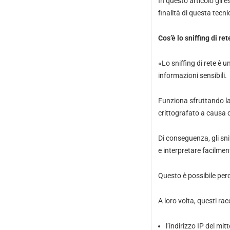
In questo articolo gli 
finalità di questa tecn
Cos’è lo sniffing di r
«Lo sniffing di rete è un
informazioni sensibili.
Funziona sfruttando la 
crittografato a causa di
Di conseguenza, gli snif
e interpretare facilme
Questo è possibile perc
A loro volta, questi r
l’indirizzo IP del mit