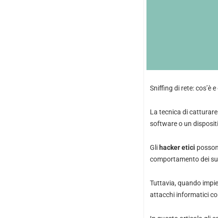
Sniffing di rete: cos’è 
La tecnica di catturare
software o un disposi
Gli
hacker etici
posson
comportamento dei suo
Tuttavia, quando impie
attacchi informatici co