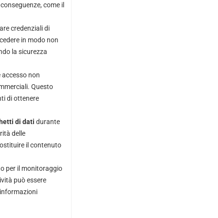
i conseguenze, come il
rare credenziali di
ccedere in modo non
ndo la sicurezza
re accesso non
commerciali. Questo
ti di ottenere
etti di dati
durante
ità delle
stituire il contenuto
to per il monitoraggio
tività può essere
e informazioni