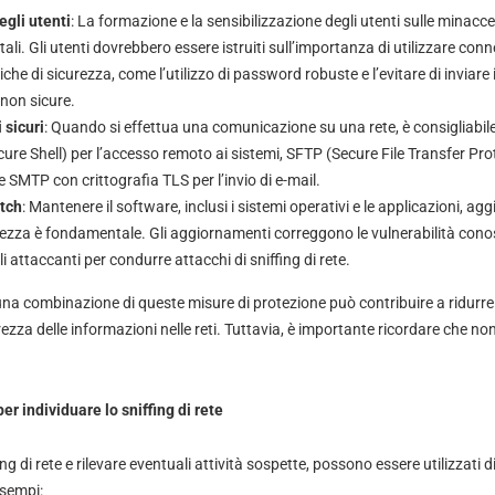
egli utenti
: La formazione e la sensibilizzazione degli utenti sulle minacce 
i. Gli utenti dovrebbero essere istruiti sull’importanza di utilizzare conn
he di sicurezza, come l’utilizzo di password robuste e l’evitare di inviare 
non sicure.
 sicuri
: Quando si effettua una comunicazione su una rete, è consigliabile 
ure Shell) per l’accesso remoto ai sistemi, SFTP (Secure File Transfer Proto
 e SMTP con crittografia TLS per l’invio di e-mail.
tch
: Mantenere il software, inclusi i sistemi operativi e le applicazioni, agg
rezza è fondamentale. Gli aggiornamenti correggono le vulnerabilità con
i attaccanti per condurre attacchi di sniffing di rete.
a combinazione di queste misure di protezione può contribuire a ridurre il 
urezza delle informazioni nelle reti. Tuttavia, è importante ricordare che n
er individuare lo sniffing di rete
ing di rete e rilevare eventuali attività sospette, possono essere utilizzati d
esempi: