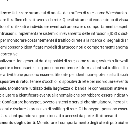
di rete
: Utilizzare strumenti di analisi del traffico di rete, come Wireshark 
re il traffico che attraversa la rete. Questi strumenti consentono di visual
otocolli utilizzati e individuare eventuali anomalie o comportamenti sospett
ntrusioni
: Implementare sistemi di rilevamento delle intrusioni (IDS) o sis
 per monitorare costantemente il traffico di rete alla ricerca di segnali di sni
temi possono identificare modelli di attacco noti o comportamenti anomali
 correttive
nalizzare i log generati dai dispositivi di rete, come router, switch o firewall
spette o inconsuete. I log possono contenere informazioni sul traffico di ret
e attività che possono essere utilizzate per identificare potenziali attacchi
positivi di rete
: Tenere d’occhio i dispositivi di rete per individuare event
e. Monitorare l’utilizzo della larghezza di banda, le connessioni attive e 
uò aiutare a identificare eventuali anomalie che potrebbero essere indicative
t
: Configurare honeypot, ovvero sistemi o servizi che simulano vulnerabilità
ccanti e rivelare la presenza di sniffing di rete. Gli honeypot possono esser
gistrazioni quando vengono toccati o accessi da parte di attaccanti
amento degli utenti
: Monitorare il comportamento degli utenti può aiutar