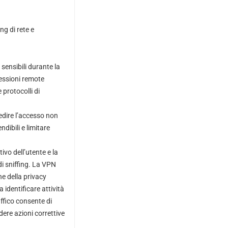
ng di rete e
 sensibili durante la
essioni remote
 protocolli di
pedire l’accesso non
dibili e limitare
tivo dell’utente e la
di sniffing. La VPN
ne della privacy
a identificare attività
affico consente di
dere azioni correttive