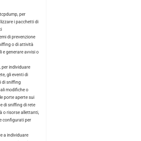
o tcpdump, per
izzare i pacchetti di
i
temi di prevenzione
ffing o di attività
 e generare avvisi o
, per individuare
e, gli eventi di
 di sniffing
uali modifiche o
le porte aperte sui
 di sniffing di rete
 o risorse allettanti,
e configurati per
e a individuare