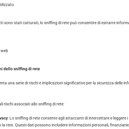
tilizzato
i sono stati catturati, lo sniffing di rete può consentire di estrarre informaz
i web
ni dello sniffing di rete
enta una serie di rischi e implicazioni significative per la sicurezza delle in
i rischi associati allo sniffing di rete:
ivacy
: Lo sniffing di rete consente agli attaccanti di intercettare e leggere i 
la rete. Questi dati possono includere informazioni personali, finanziarie,