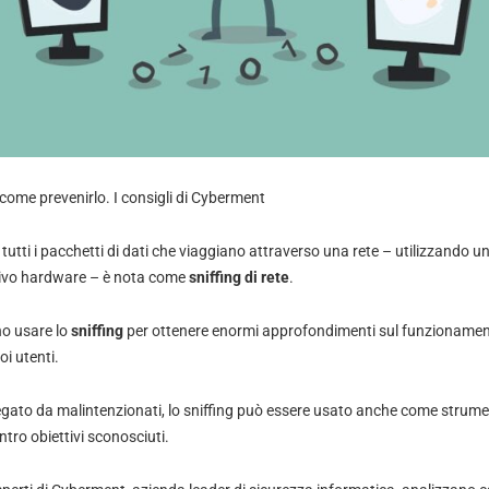
e come prevenirlo. I consigli di Cyberment
 tutti i pacchetti di dati che viaggiano attraverso una rete – utilizzando u
tivo hardware – è nota come
sniffing di rete
.
o usare lo
sniffing
per ottenere enormi approfondimenti sul funzionament
i utenti.
gato da malintenzionati, lo sniffing può essere usato anche come strume
ntro obiettivi sconosciuti.