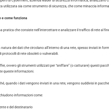
esperti di Cyberment, azienda leader di sicurezza informatica, analizzano c
ica utilizzata sia come strumento di sicurezza, che come minaccia informa
ete e come funziona
a pratica che consiste nell’intercettare e analizzare il traffico di rete al fin
natura dei dati che circolano all’interno di una rete, spesso inviati in fo
 protocolli di rete obsoleti o vulnerabili.
fer, ovvero gli strumenti utilizzati per “sniffare” (o catturare) questi pac
nte queste informazioni.
hé, quando i dati vengono inviati in una rete, vengono suddivisi in pacchett
acchiudono informazioni come:
tente e del destinatario