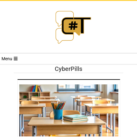
RIVISTA
Menu
CYBERSECURI
CyberPills
TRENDS