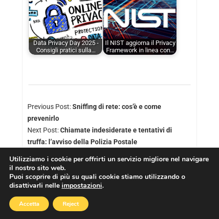
Data Privacy Day 2025 -
Il NIST aggiorna il Privacy
Consigli pratici sulla…
Framework in linea con…
Previous Post:
Sniffing di rete: cos’è e come
prevenirlo
Next Post:
Chiamate indesiderate e tentativi di
truffa: l’avviso della Polizia Postale
Utilizziamo i cookie per offrirti un servizio migliore nel navigare
il nostro sito web.
Puoi scoprire di più su quali cookie stiamo utilizzando o
disattivarli nelle
impostazioni
.
Copyright © 2026
Cookies Policy
|
Privacy Policy
Accetta
Reject