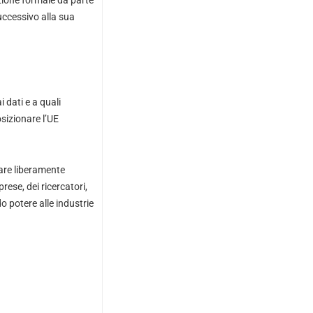
zione formale da parte
successivo alla sua
 dati e a quali
sizionare l’UE
lare liberamente
rese, dei ricercatori,
o potere alle industrie