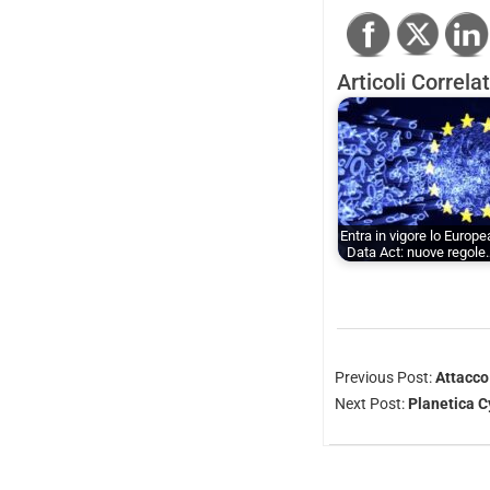
Articoli Correlat
Entra in vigore lo Europ
Data Act: nuove regole
Previous Post:
Attacco
Next Post:
Planetica C