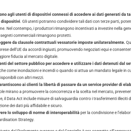
o agli utenti di dispositivi connessi di accedere ai dati generati da tali
i dispositivi
. Gli utenti potranno condividere tali dati con terze parti, poten
ne. Nel contempo, i produttori rimangono incentivati ​​a investire nella gene
o segreti commerciali rimangono protetti.
eggere da clausole contrattuali vessatorie imposte unilateralmente.
Qu
rese dell’UE da accordi ingiusti, promuovendo negoziati equi e consenten
iore fiducia al mercato digitale.
nti del settore pubblico per accedere e utilizzare i dati detenuti dal se
he come inondazioni e incendi o quando si attua un mandato legale in cui 
ponibili con altri mezzi.
antiscono ai clienti la libertà di passare da un service provider di ela
le mirano a promuovere la concorrenza e la scelta nel mercato, prevenen
re, il Data Act include misure di salvaguardia contro i trasferimenti illeciti
one dei dati più affidabile e sicuro.
re lo sviluppo di norme di interoperabilità
per la condivisione e l’elabor
ardisation Strategy.