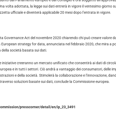
giunto dal Parlamento europeo e dal Consiglio è ora soggetto all’approva
Una volta adottata, la legge sui dati entrerà in vigore il ventesimo giorno 
zetta ufficiale e diventerà applicabile 20 mesi dopo l’entrata in vigore.
Data Governance Act del novembre 2020 chiarendo chi può creare valore dai
la European strategy for data, annunciata nel febbraio 2020, che mira a po
a della società basata sui dati.
 iniziative creeranno un mercato unificato che consentirà ai dati di circo
europea e in tutti i settori. Ciò andrà a vantaggio dei consumatori, delle imp
trazioni e della società. Stimolerà la collaborazione e l’innovazione, dand
attraverso soluzioni basate sui dati, conclude la Commissione europea.
/commission/presscorner/detail/en/ip_23_3491