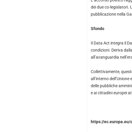
L’accordo politico rag
dei due co-legislatori. 
pubblicazione nella Gaz
Sfondo
Il Data Act integra il 
condizioni. Deriva dal
all’avanguardia nell’er
Collettivamente, queste
all’interno dell’Unione 
delle pubbliche amminis
e ai cittadini europei 
https://ec.europa.eu