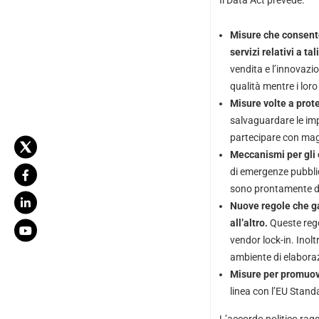
Il Data Act prevede:
Misure che consenton
servizi relativi a tal
vendita e l’innovazio
qualità mentre i lor
Misure volte a prot
salvaguardare le imp
partecipare con magg
Meccanismi per gli e
di emergenze pubblic
sono prontamente dis
Nuove regole che gar
all’altro.
Queste rego
vendor lock-in. Inolt
ambiente di elaborazi
Misure per promuove
linea con l’EU Stand