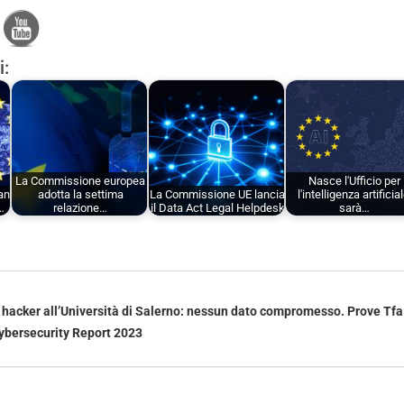
i:
La Commissione europea
Nasce l'Ufficio per
ean
adotta la settima
La Commissione UE lancia
l'intelligenza artificial
…
relazione…
il Data Act Legal Helpdesk
sarà…
 hacker all’Università di Salerno: nessun dato compromesso. Prove Tfa 
ybersecurity Report 2023