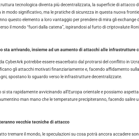
uttura tecnologica diventa più decentralizzata, la superficie di attacco de
à in modo significativo, ma le pratiche di sicurezza in questa nuova fronti
nno questo elemento a loro vantaggio per prendere di mira gli exchange di
erso il mondo “fuori dalla catena”, ispirandosi al furto di criptovalute Ron
o sta arrivando, insieme ad un aumento di attacchi alle infrastrutture c
 da CyberArk potrebbe essere esacerbato dal protrarsi del conflitto in Ucr
ificano gli attacchi motivati finanziariamente e, facendo affidamento sul
gni, spostano lo sguardo verso le infrastrutture decentralizzate.
o si sta rapidamente avvicinando all’Europa orientale e possiamo aspettarc
e aumentino man mano che le temperature precipiteranno, facendo salire ul
siteranno vecchie tecniche di attacco
tto tremare il mondo, le speculazioni su cosa potrà ancora accadere sono