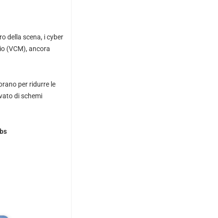
ro della scena, i cyber
nio (VCM), ancora
orano per ridurre le
vato di schemi
abs