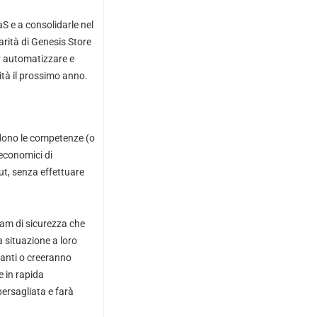
 e a consolidarle nel
arità di Genesis Store
er automatizzare e
ità il prossimo anno.
iedono le competenze (o
 economici di
out, senza effettuare
eam di sicurezza che
 situazione a loro
pianti o creeranno
e in rapida
bersagliata e farà