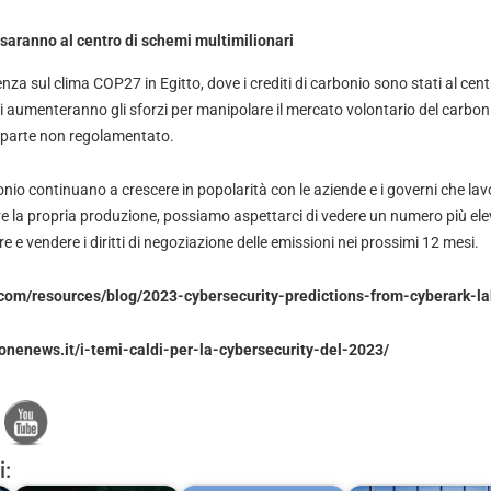
o saranno al centro di schemi multimilionari
nza sul clima COP27 in Egitto, dove i crediti di carbonio sono stati al cent
i aumenteranno gli sforzi per manipolare il mercato volontario del carbo
n parte non regolamentato.
bonio continuano a crescere in popolarità con le aziende e i governi che lav
 la propria produzione, possiamo aspettarci di vedere un numero più ele
e e vendere i diritti di negoziazione delle emissioni nei prossimi 12 mesi.
.com/resources/blog/2023-cybersecurity-predictions-from-cyberark-l
onenews.it/i-temi-caldi-per-la-cybersecurity-del-2023/
i: