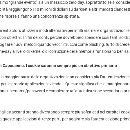
simo “grande evento” sia un massiccio zero day, soprattutto se si consider
ità raggiungono i 10 milioni di dollari su darknet e altri mercati clandesti
one risorse si fanno una concorrenza spietata.
reat actors utilizzerà modi alternativi per infiltrarsi nelle organizzazioni 
pri obiettivi. In fin dei conti, perché dovrebbero spendere così tanti soldi 
ogitare nuovi metodi quando vecchi trucchi come phishing, furto di credenz
ne-day a livello di kernel o di corruzione della memoria funzionano benis
di Capodanno. I cookie saranno sempre più un obiettivo primario
la maggior parte delle organizzazioni non considera più l’autenticazione 
per le proprie applicazioni aziendali. Questo significa che la maggior part
ione username/password e completare un’autenticazione secondaria prima
e gli attaccanti stanno diventando sempre più sofisticati nel carpire i cook
a queste applicazioni di terze parti, per aggirare sia l’autenticazione prim