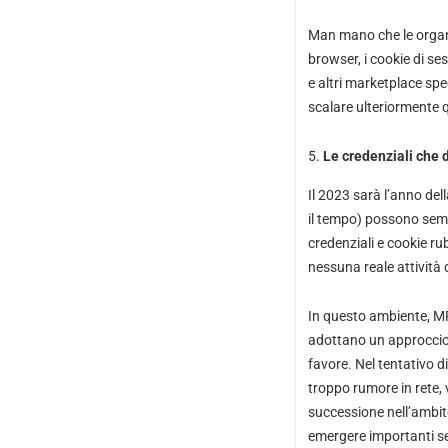
Man mano che le organi
browser, i cookie di se
e altri marketplace spe
scalare ulteriormente q
Le credenziali che 
Il 2023 sarà l’anno del
il tempo) possono sempl
credenziali e cookie rub
nessuna reale attività 
In questo ambiente, MFA
adottano un approccio d
favore. Nel tentativo d
troppo rumore in rete, v
successione nell’ambito
emergere importanti se