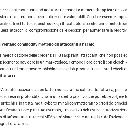
zzazioni continuano ad adottare un maggior numero di applicazioni SaaS
ssione diventeranno ancora più critici e vulnerabili. Con la crescente popol
cializzati nel furto di questi cookie, i threat actors cercheranno metodi p
uesti attacchi di compromissione delle sessioni per aumentare la redditiv
diventano commodity mettono gli attaccanti a rischio
la mercificazione delle credenziali. Gli aspiranti attaccanti che non poss
icemente navigare in un marketplace, riempire i loro carrelli con elenchi
ati o kit di ransomware, phishing ed exploit pronti all’uso e fare il check-
di attacco
 e autenticazione a due fattori non saranno sufficienti. Tuttavia, per i t
i difesa in profondità ci sarà un aspetto positivo che potrebbe volgere la
i arricchirsi in fretta, molti cybercriminali commetteranno errori da princi
anificando i loro piani. Ad esempio, l’invio di 20 richieste di autorizzazion
 di un’ondata di attacchi MFA verrà visualizzato nei registri dell’azienda 
gnali di allarme.