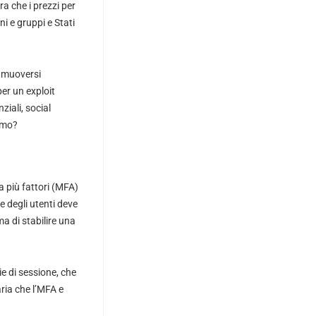
a che i prezzi per
ni e gruppi e Stati
e muoversi
per un exploit
iali, social
simo?
a più fattori (MFA)
e degli utenti deve
 di stabilire una
ie di sessione, che
aria che l’MFA e