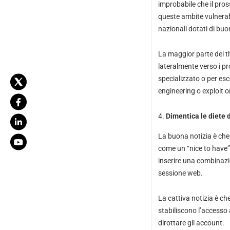
improbabile che il pros
queste ambite vulnerabil
nazionali dotati di bu
La maggior parte dei th
lateralmente verso i pro
specializzato o per esc
engineering o exploit o
Dimentica le diete 
La buona notizia è che 
come un “nice to have” 
inserire una combinaz
sessione web.
La cattiva notizia è ch
stabiliscono l’accesso 
dirottare gli account.