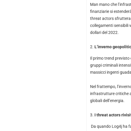
Man mano che l’infrastr
finanziarie si estender
threat actors sfruttera
collegamenti sensibili v
dollari del 2022.
L’inverno geopolitic
Il primo trend previsto
gruppi criminali intens
massicci ingenti guada
Nel frattempo, l’invern
infrastrutture critich
globali dell’energia.
I threat actors rivi
Da quando Log4j ha fa