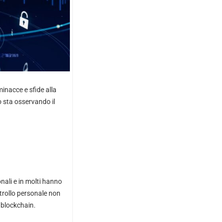
minacce e sfide alla
o sta osservando il
nali e in molti hanno
trollo personale non
 blockchain.