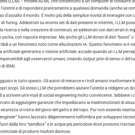
els (LLM) – modelli AI/ML che consentono a un computer di condurre u
 l’utente e di rispondere praticamente a qualsiasi domanda (anche se n
o d’assalto il mondo. È molto più della semplice novità di interagire co
 di Turing. Addestrati su enormi set di dati presenti in Internet, i LLM po
lla ricerca e nella creazione di contenuti; se addestrati con dati errati in in
in uscita, con risposte imprecise. Ma anche gli LLM dotati di dati “buoni”
tibili a un fenomeno noto come allucinazioni IA. Questo fenomeno si è vi
za artificiale generativa o visione artificiale: accade quando un LLM percep
impercettibili agli osservatori umani, creando output privi di senso o del tu
 di IBM).
agguato in tutto questo. Gli autori di minacce e i troll amano trasformare 
propri scopi. Gli stessi LLM che potrebbero aiutare l’utente a redigere un
li a scrivere un’e-mail di social engineering molto convincente. Sebbene i 
cato di aggiungere garanzie che impediscano ai malintenzionati di abus
a sicurezza si tratta del gioco del gatto e del topo. Pur non essendo esat
t engineer” hanno lavorato diligentemente nell’ombra per sviluppare tecni
fuori dalla loro “sandbox” e in acque più pericolose dove possono traccia
tenziale di produrre risultati dannosi.