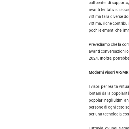
call center di supporto
avanti tentativi di soci
vittima farà diverse do
vittima, il che contri
pochi elementi che limi
Prevediamo che la com
avanti conversazioni c
2024. Inoltre, potrebb
Moderni visori VR/MR 
I visori per realtà vi
lontani dalla popolarit
popolari negli ultimi an
persone di ogni ceto so
per una tecnologia così
Tuttavia, ovunque emerg