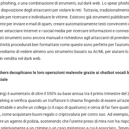
 phishing, o una combinazione di strumenti, sul dark web. Lo spear phishi
 disposizione degli attaccanti per violare le reti. Tuttavia, tradizionalmen
 per ricercare e individuare le vittime. Esistono già strumenti pubblicame
te per inviare e-mail di spam, creare automaticamente testi convincenti e 
er setacciare Internet e i social media per ricercare informazioni e conness
sti strumenti sono ancora manuali e richiedono agli attaccanti di prender
Attività procedurali ben formattate come queste sono perfette per l’auto
evediamo di vedere almeno uno strumento basato su AI/ML per aiutare lo
n vendita nel dark web.
ishers decuplicano le loro operazioni malevole grazie ai chatbot vocali 
iciale
hing) è aumentato di oltre il 550% su base annua tra il primo trimestre del 
vishing si verifica quando un truffatore ti chiama fingendo di essere un’az
ttabile o anche un collega (o il capo di qualcuno) e cerca di far fare qualc
come acquistare buoni regalo o criptovaluta per conto suo. Ad esempio, in
ere un agente di polizia, sostenendo che l’utente preso di mira non ha ris
relativamente a un crimine o un caso misterioso a cui è associato. Tenend