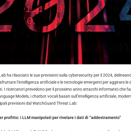
b ha rilasciato le sue previsioni sulla cybersecurity per il 2024, delineando
ruttare l’intelligenza artificiale e le tecnologie emergenti per aggirare le 
enti. I ricercatori prevedono per il prossimo anno attacchi informatici che f
nguage Models, i chatbot vocali basati sull’intelligenza artificiale, moder
cipali previsioni dal WatchGuard Threat Lab:
 profitto: i LLM manipolati per rivelare i dati di “addestramento”