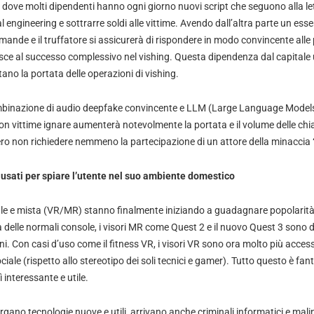
, dove molti dipendenti hanno ogni giorno nuovi script che seguono alla le
al engineering e sottrarre soldi alle vittime. Avendo dall’altra parte un ess
mande e il truffatore si assicurerà di rispondere in modo convincente alle
buisce al successo complessivo nel vishing. Questa dipendenza dal capital
tano la portata delle operazioni di vishing.
binazione di audio deepfake convincente e LLM (Large Language Models)
on vittime ignare aumenterà notevolmente la portata e il volume delle chi
ero non richiedere nemmeno la partecipazione di un attore della minaccia
usati per spiare l’utente nel suo ambiente domestico
rtuale e mista (VR/MR) stanno finalmente iniziando a guadagnare popolarit
à delle normali console, i visori MR come Quest 2 e il nuovo Quest 3 sono 
ni. Con casi d’uso come il fitness VR, i visori VR sono ora molto più accessib
ciale (rispetto allo stereotipo dei soli tecnici e gamer). Tutto questo è fan
 interessante e utile.
ano tecnologie nuove e utili, arrivano anche criminali informatici e malint