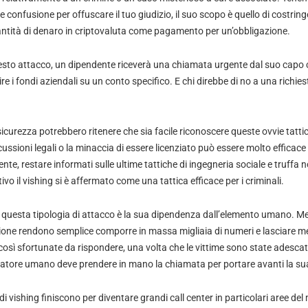
 confusione per offuscare il tuo giudizio, il suo scopo è quello di costring
ntità di denaro in criptovaluta come pagamento per un’obbligazione.
uesto attacco, un dipendente riceverà una chiamata urgente dal suo capo ch
e i fondi aziendali su un conto specifico. E chi direbbe di no a una richies
sicurezza potrebbero ritenere che sia facile riconoscere queste ovvie tattich
rcussioni legali o la minaccia di essere licenziato può essere molto efficac
te, restare informati sulle ultime tattiche di ingegneria sociale e truffa
vo il vishing si è affermato come una tattica efficace per i criminali.
 questa tipologia di attacco è la sua dipendenza dall’elemento umano. Men
one rendono semplice comporre in massa migliaia di numeri e lasciare m
e così sfortunate da rispondere, una volta che le vittime sono state adesc
uffatore umano deve prendere in mano la chiamata per portare avanti la sua
i vishing finiscono per diventare grandi call center in particolari aree del