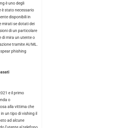
ng è uno degli
te è stato necessario
nte disponibili in
mirati se dotati dei
ioni di un particolare
e di mira un utente o
mazione tramite AI/ML.
 spear phishing
basati
2021 e il primo
ienda o
osa alla vittima che
 un tipo di vishing il
posto ad alcune
o l’utente al telefono