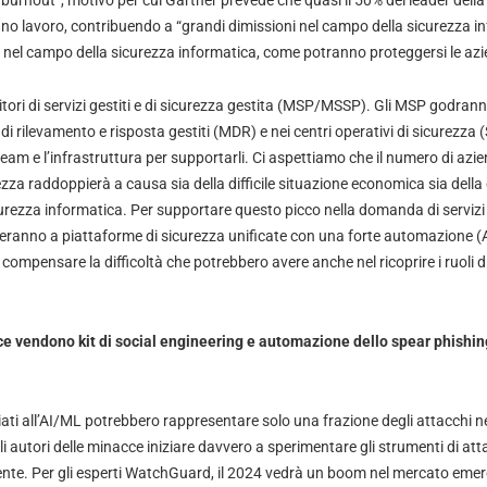
burnout”, motivo per cui Gartner prevede che quasi il 50% dei leader della
o lavoro, contribuendo a “grandi dimissioni nel campo della sicurezza in
i nel campo della sicurezza informatica, come potranno proteggersi le az
nitori di servizi gestiti e di sicurezza gestita (MSP/MSSP). Gli MSP godrann
i di rilevamento e risposta gestiti (MDR) e nei centri operativi di sicurezza 
 team e l’infrastruttura per supportarli. Ci aspettiamo che il numero di azi
ezza raddoppierà a causa sia della difficile situazione economica sia della d
curezza informatica. Per supportare questo picco nella domanda di servizi d
eranno a piattaforme di sicurezza unificate con una forte automazione (AI
 compensare la difficoltà che potrebbero avere anche nel ricoprire i ruoli d
ce vendono kit di social engineering e automazione dello spear phishin
iati all’AI/ML potrebbero rappresentare solo una frazione degli attacchi ne
i autori delle minacce iniziare davvero a sperimentare gli strumenti di atta
nte. Per gli esperti WatchGuard, il 2024 vedrà un boom nel mercato emer