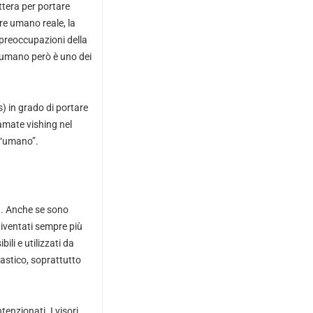
ttera per portare
ere umano reale, la
 preoccupazioni della
e umano però è uno dei
 in grado di portare
amate vishing nel
 “umano”.
à. Anche se sono
diventati sempre più
ili e utilizzati da
tastico, soprattutto
enzionati. I visori