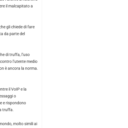
ere il malcapitato a
e gli chiede di fare
ta da parte del
e di truffa, l’uso
e contro l’utente medio
 non è ancora la norma.
tre il VoIP e la
essaggi o
ate e rispondono
 truffa.
 mondo, molto simili ai