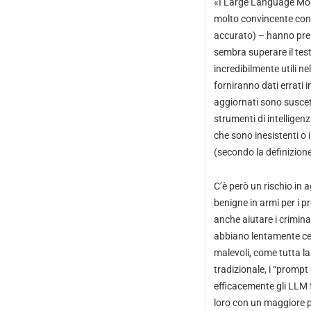
«I Large Language Mod
molto convincente con
accurato) – hanno pres
sembra superare il test
incredibilmente utili ne
forniranno dati errati 
aggiornati sono suscet
strumenti di intelligen
che sono inesistenti o 
(secondo la definizione
C’è però un rischio in 
benigne in armi per i 
anche aiutare i crimina
abbiano lentamente cer
malevoli, come tutta l
tradizionale, i “promp
efficacemente gli LLM 
loro con un maggiore po