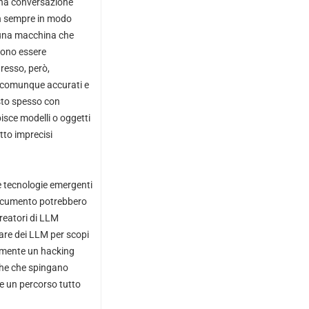
na conversazione
on sempre in modo
n una macchina che
ssono essere
gresso, però,
 o comunque accurati e
sto spesso con
isce modelli o oggetti
tto imprecisi
le tecnologie emergenti
 documento potrebbero
creatori di LLM
are dei LLM per scopi
tamente un hacking
che che spingano
re un percorso tutto