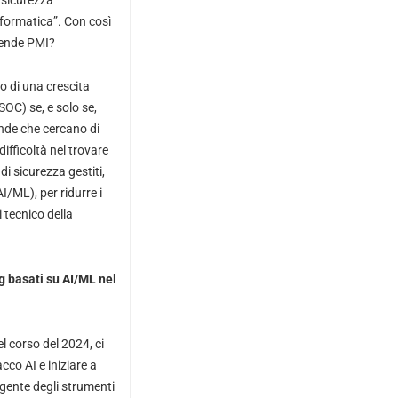
 sicurezza
formatica”. Con così
iende PMI?
o di una crescita
(SOC) se, e solo se,
ende che cercano di
ifficoltà nel trovare
i sicurezza gestiti,
/ML), per ridurre i
i tecnico della
g basati su AI/ML nel
l corso del 2024, ci
cco AI e iniziare a
gente degli strumenti