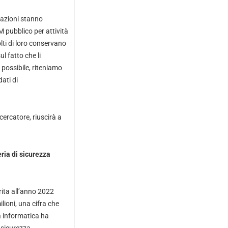
zazioni stanno
M pubblico per attività
olti di loro conservano
ul fatto che li
possibile, riteniamo
ati di
cercatore, riuscirà a
ria di sicurezza
rita all’anno 2022
lioni, una cifra che
a informatica ha