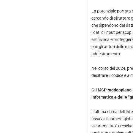
La potenziale portata 
cercando di sfruttare g
che dipendono dai dati p
i dati di input per scop
archivierà e protegger
che gli autori delle mi
addestramento.
​Nel corso del 2024, pr
decifrare il codice e a
Gli MSP raddoppiano i
informatica e delle “g
L’ultima stima dell’Int
fissava il numero globa
sicuramente è cresciut