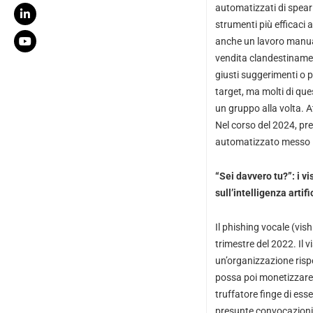
automatizzati di spear
strumenti più efficaci a
anche un lavoro manuale
vendita clandestinamen
giusti suggerimenti o p
target, ma molti di que
un gruppo alla volta. 
Nel corso del 2024, pr
automatizzato messo i
“Sei davvero tu?”: i v
sull’intelligenza artif
Il phishing vocale (vis
trimestre del 2022. Il 
un’organizzazione rispe
possa poi monetizzare, 
truffatore finge di ess
presunte convocazioni 