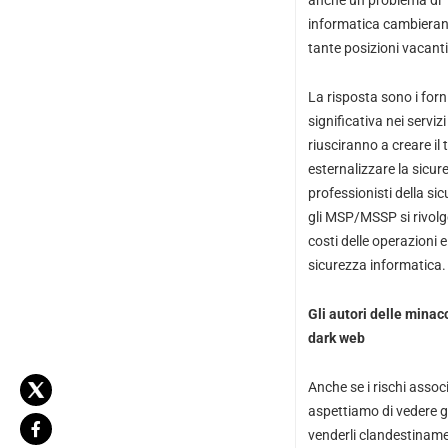
anche un problema di “
informatica cambierann
tante posizioni vacant
​La risposta sono i for
significativa nei serviz
riusciranno a creare il
esternalizzare la sicur
professionisti della si
gli MSP/MSSP si rivolg
costi delle operazioni e
sicurezza informatica.
Gli autori delle minac
dark web
Anche se i rischi assoc
aspettiamo di vedere gl
venderli clandestiname