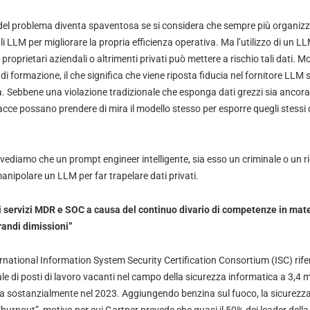
del problema diventa spaventosa se si considera che sempre più organiz
li LLM per migliorare la propria efficienza operativa. Ma l’utilizzo di un LL
roprietari aziendali o altrimenti privati può mettere a rischio tali dati. M
i di formazione, il che significa che viene riposta fiducia nel fornitore LLM s
à. Sebbene una violazione tradizionale che esponga dati grezzi sia ancora 
nacce possano prendere di mira il modello stesso per esporre quegli stessi d
evediamo che un prompt engineer intelligente, sia esso un criminale o un ri
 manipolare un LLM per far trapelare dati privati.
 servizi MDR e SOC a causa del continuo divario di competenze in mate
randi dimissioni”
ernational Information System Security Certification Consortium (ISC) rife
le di posti di lavoro vacanti nel campo della sicurezza informatica a 3,4 mi
a sostanzialmente nel 2023. Aggiungendo benzina sul fuoco, la sicurezz