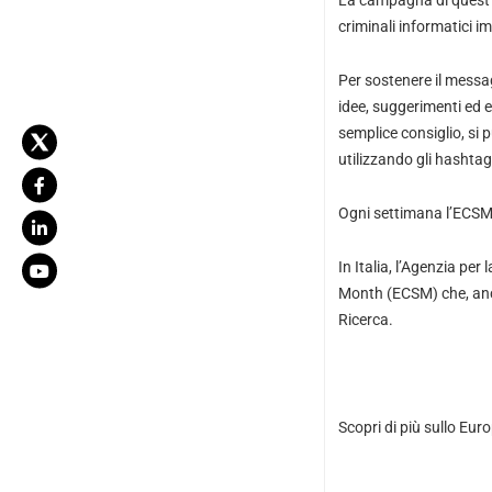
La campagna di quest’a
criminali informatici im
Per sostenere il messag
idee, suggerimenti ed es
semplice consiglio, si 
utilizzando gli hash
Ogni settimana l’ECSM s
In Italia, l’Agenzia pe
Month (ECSM) che, anch
Ricerca.
Scopri di più sullo
Euro