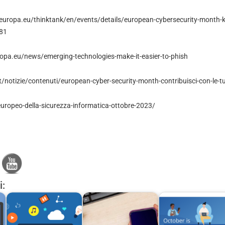
europa.eu/thinktank/en/events/details/european-cybersecurity-month-k
81
opa.eu/news/emerging-technologies-make-it-easier-to-phish
/notizie/contenuti/european-cyber-security-month-contribuisci-con-le-tu
-europeo-della-sicurezza-informatica-ottobre-2023/
i: