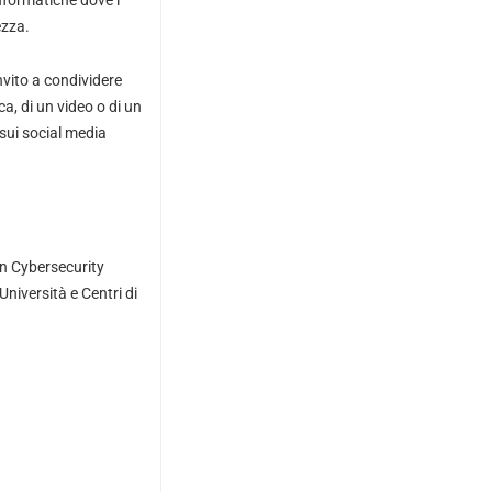
nformatiche dove i
ezza.
nvito a condividere
ca, di un video o di un
sui social media
an Cybersecurity
niversità e Centri di