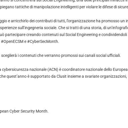
nno si concentrerà sul Social Engineering, una delle principali minacce i
piegano tattiche di manipolazione intelligenti per violare le difese di sicur
gio e arricchirlo dei contributi di tutti, l’organizzazione ha promosso un i
perienze sull’ingegneria sociale. Che si tratti di una storia, di un’infografi
può partecipare creando contenuti sul Social Engineering e condividendoli 
tag #OpenECSM e #CyberSecMonth.
ceglierà i contenuti che verranno promossi sui canali social ufficiali.
r la cybersicurezza nazionale (ACN) è coordinatore nazionale dello Europe
e quest’anno è supportato da Clusit insieme a svariate organizzazioni, U
pean Cyber Security Month
.