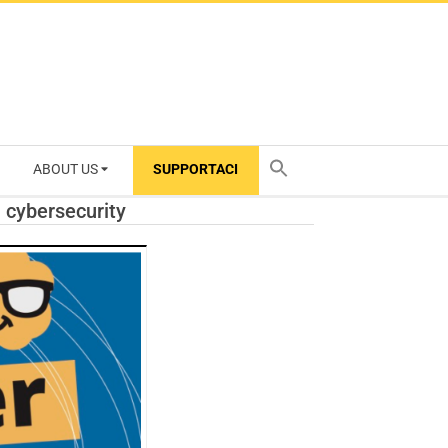
ABOUT US
SUPPORTACI
TY
 cybersecurity