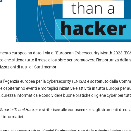
lamento europeo ha dato il via all’European Cybersecurity Month 2023 (
eo che si tiene tutto il mese di ottobre per promuovere l’importanza della
nizzazioni di tutti gli Stati membri.
ll’Agenzia europea per la cybersecurity (ENISA) e sostenuto dalla Commi
e ospiteranno eventi e molteplici iniziative e attività in tutta Europa per 
curezza informatica e condividere buone pratiche di igiene cyber per tutto
SmarterThanAHacker
e si riferisce alle conoscenze e agli strumenti di cu
i informatici.