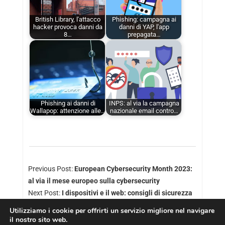
British Library, l'attacco
Phishing: campagna ai
hacker provoca danni da
danni di YAP, l'app
8…
prepagata…
Phishing ai danni di
INPS: al via la campagna
Wallapop: attenzione alle…
nazionale email contro…
Previous Post:
European Cybersecurity Month 2023:
al via il mese europeo sulla cybersecurity
Next Post:
I dispositivi e il web: consigli di sicurezza
Utilizziamo i cookie per offrirti un servizio migliore nel navigare
il nostro sito web.