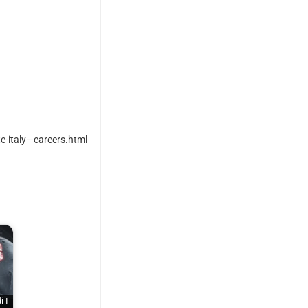
te-italy—careers.html
i I