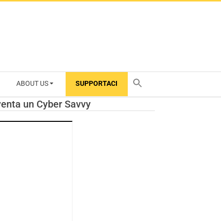
ABOUT US
SUPPORTACI
TY
iventa un Cyber Savvy