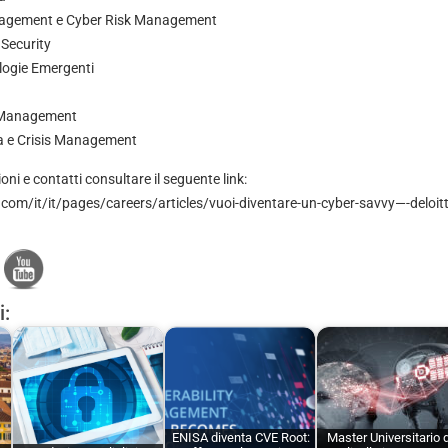
nagement e Cyber Risk Management
 Security
logie Emergenti
y Management
a e Crisis Management
ni e contatti consultare il seguente link:
com/it/it/pages/careers/articles/vuoi-diventare-un-cyber-savvy—-deloit
i:
ENISA diventa CVE Root:
Master Universitario d