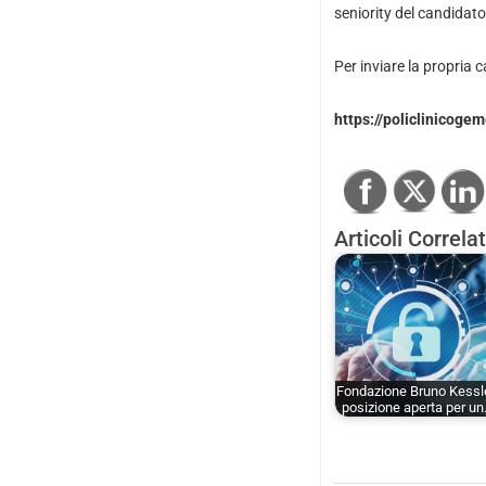
seniority del candidato
Per inviare la propria ca
https://policlinicogem
Articoli Correlat
Fondazione Bruno Kessl
posizione aperta per u