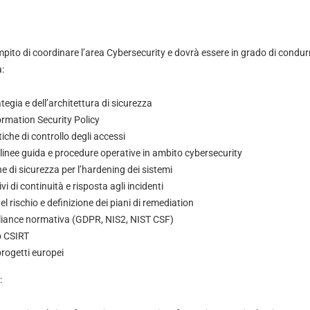
mpito di coordinare l’area Cybersecurity e dovrà essere in grado di condurr
:
ategia e dell’architettura di sicurezza
formation Security Policy
tiche di controllo degli accessi
, linee guida e procedure operative in ambito cybersecurity
ne di sicurezza per l’hardening dei sistemi
vi di continuità e risposta agli incidenti
l rischio e definizione dei piani di remediation
liance normativa (GDPR, NIS2, NIST CSF)
o CSIRT
rogetti europei
: