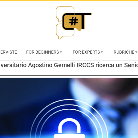
RIVISTA
TERVISTE
FOR BEGINNERS
FOR EXPERTS
RUBRICHE
CYBERSECURI
iversitario Agostino Gemelli IRCCS ricerca un Senio
TRENDS