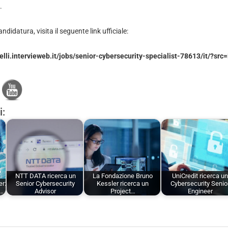
.
ndidatura, visita il seguente link ufficiale:
elli.intervieweb.it/jobs/senior-cybersecurity-specialist-78613/it/?src
i:
NTT DATA ricerca un
La Fondazione Bruno
UniCredit ricerca u
er:
Senior Cybersecurity
Kessler ricerca un
Cybersecurity Senio
n…
Advisor
Project…
Engineer