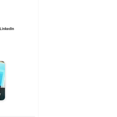
=LinkedIn
n
r