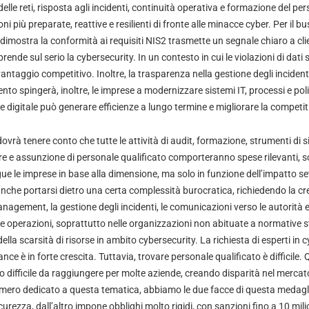
delle reti, risposta agli incidenti, continuità operativa e formazione del pe
i più preparate, reattive e resilienti di fronte alle minacce cyber. Per il bu
imostra la conformità ai requisiti NIS2 trasmette un segnale chiaro a clie
rende sul serio la cybersecurity. In un contesto in cui le violazioni di dati 
vantaggio competitivo. Inoltre, la trasparenza nella gestione degli incident
nto spingerà, inoltre, le imprese a modernizzare sistemi IT, processi e pol
 digitale può generare efficienze a lungo termine e migliorare la competiti
dovrà tenere conto che tutte le attività di audit, formazione, strumenti di s
 e assunzione di personale qualificato comporteranno spese rilevanti, so
gue le imprese in base alla dimensione, ma solo in funzione dell’impatto se
che portarsi dietro una certa complessità burocratica, richiedendo la cr
 management, la gestione degli incidenti, le comunicazioni verso le autorit
e operazioni, soprattutto nelle organizzazioni non abituate a normative s
ella scarsità di risorse in ambito cybersecurity. La richiesta di esperti in c
 è in forte crescita. Tuttavia, trovare personale qualificato è difficile. 
 difficile da raggiungere per molte aziende, creando disparità nel mercat
ero dedicato a questa tematica, abbiamo le due facce di questa medaglia
urezza, dall’altro impone obblighi molto rigidi, con sanzioni fino a 10 milio