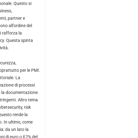
rsonale. Questo si
siness,
nti, partner e
sono all’ordine del
i rafforza la
icy. Questa spinta
vità.
icurezza,
prattutto per le PMI.
ttoriale. La
eazione di processi
à e la documentazione.
tringenti. Altro tema
ybersecurity, risk
Questo rende la
o. In ultimo, come
: da un lato la
ni di euro o il 2% del