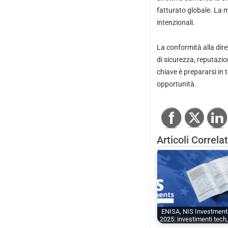
fatturato globale. La 
intenzionali.
La conformità alla dir
di sicurezza, reputazi
chiave è prepararsi in
opportunità.
Articoli Correlat
ENISA, NIS Investment
2025: investimenti tech