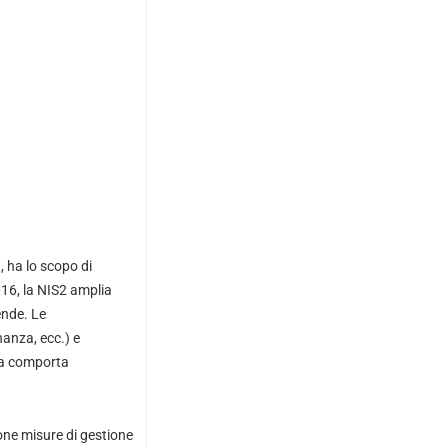
, ha lo scopo di
2016, la NIS2 amplia
ende. Le
nanza, ecc.) e
osa comporta
pone misure di gestione