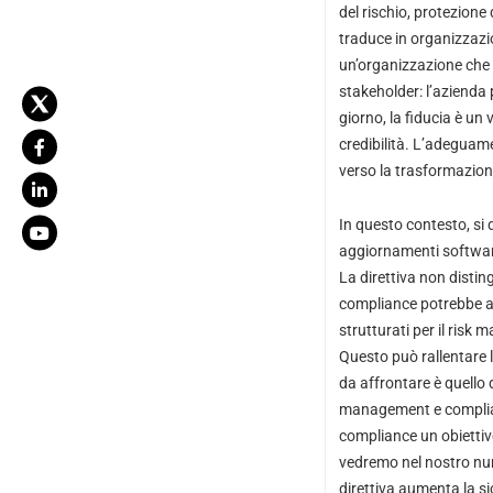
del rischio, protezione 
traduce in organizzazion
un’organizzazione che d
stakeholder: l’azienda p
giorno, la fiducia è un 
credibilità. L’adeguame
verso la trasformazione
In questo contesto, si 
aggiornamenti software
La direttiva non distin
compliance potrebbe an
strutturati per il risk
Questo può rallentare l
da affrontare è quello d
management e compliance
compliance un obiettivo
vedremo nel nostro num
direttiva aumenta la sic