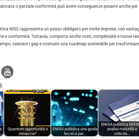
mancata o parziale conformità può avere conseguenze pesanti anche per 
ettiva NIS2 rappresenta un passo obbligato per molte imprese, con vantaggi
one e conformità. Tuttavia, comporta anche costi, complessità e nuove res
 tempo, valutare i gap e costruire una roadmap sostenibile per trasformare
i:
ENISA pubblica NIS3
s
Quantum opportunità o
ENISA pubblica una guida
analisi maturità e
,…
minaccia?
tecnica per…
criticità…