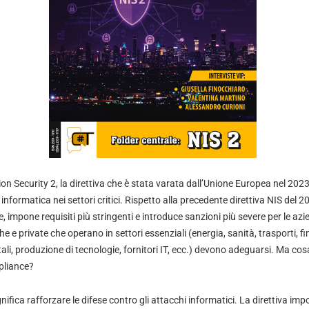
 Security 2, la direttiva che è stata varata dall’Unione Europea nel 2023
informatica nei settori critici. Rispetto alla precedente direttiva NIS del 
e, impone requisiti più stringenti e introduce sanzioni più severe per le azi
e e private che operano in settori essenziali (energia, sanità, trasporti, fi
itali, produzione di tecnologie, fornitori IT, ecc.) devono adeguarsi. Ma c
pliance?
nifica rafforzare le difese contro gli attacchi informatici. La direttiva im